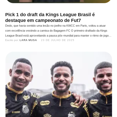
Pick 1 do draft da Kings League Brasil é
destaque em campeonato de Fut7
Dedo, que havia sentido uma lesão no joelho na KWCC em Paris, voltou a atuar
com excelência vestindo a camisa do Bagagem FC O primeiro draftado da Kings
League Brasil está aproveitando a pausa pós-mundial para manter o ritmo de jogo
Escrito por: 
LARA MUSA
23 DE JULHO DE 2025
no Fut7. Matheus de Oliveira, o “Dedo”, meio-campista da FURIA FC, se juntou ao
…