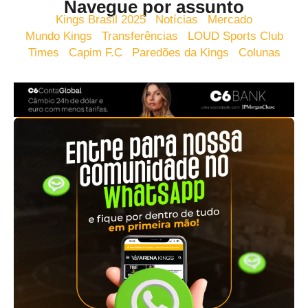
Navegue por assunto
Kings Brasil 2025
Notícias
Mercado
Mundo Kings
Transferências
LOUD Sports Club
Times
Capim F.C
Paredões da Kings
Colunas