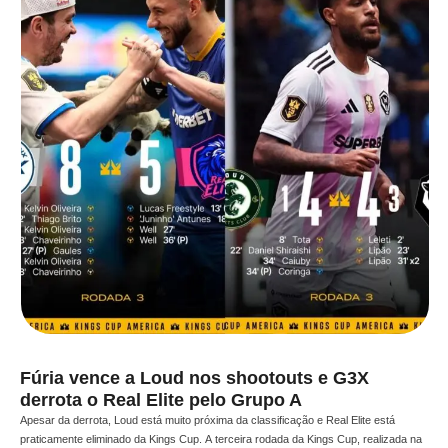
Fúria vence a Loud nos shootouts e G3X
derrota o Real Elite pelo Grupo A
Apesar da derrota, Loud está muito próxima da classificação e Real Elite está
praticamente eliminado da Kings Cup. A terceira rodada da Kings Cup, realizada na