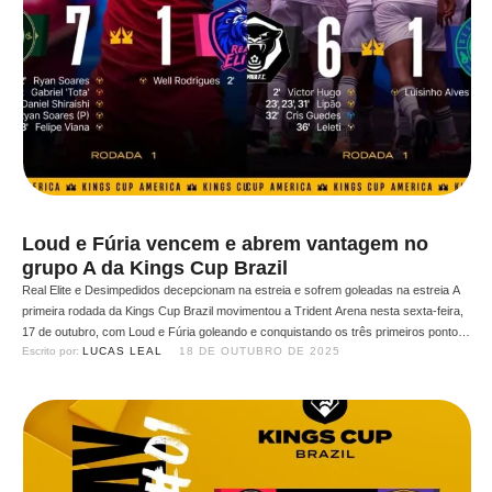
Loud e Fúria vencem e abrem vantagem no
grupo A da Kings Cup Brazil
Real Elite e Desimpedidos decepcionam na estreia e sofrem goleadas na estreia A
primeira rodada da Kings Cup Brazil movimentou a Trident Arena nesta sexta-feira,
17 de outubro, com Loud e Fúria goleando e conquistando os três primeiros pontos
Escrito por: 
LUCAS LEAL
18 DE OUTUBRO DE 2025
no Grupo A. O primeiro confronto do grupo foi entre Loud e Real Elite, e a …