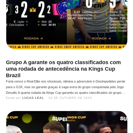
Grupo A garante os quatro classificados com
uma rodada de antecedência na Kings Cup
Brazil
Fúria vence o Real Elite nos shootouts, elimina o adversário e Desimpedidos perde
para o G3X, mas se garante graças à vaga extra do grupo conquistada pelo Jogo
Desafio A quarta rodada da Kings Cup garantiu os quatro classificados do grupo A
Escrito por: 
LUCAS LEAL
28 DE OUTUBRO DE 2025
para os playoffs da Kings Cup. O Real Elite empatou com a Fúria …