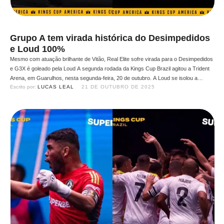
Grupo A tem virada histórica do Desimpedidos
e Loud 100%
Mesmo com atuação brilhante de Vitão, Real Elite sofre virada para o Desimpedidos
e G3X é goleado pela Loud A segunda rodada da Kings Cup Brazil agitou a Trident
Arena, em Guarulhos, nesta segunda-feira, 20 de outubro. A Loud se isolou a
Escrito por: 
LUCAS LEAL
21 DE OUTUBRO DE 2025
liderança do grupo A ao golear o G3X por 8x2 e o Desimpedidos …