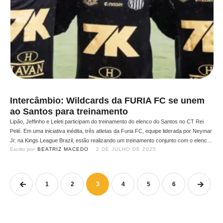
Intercâmbio: Wildcards da FURIA FC se unem
ao Santos para treinamento
Lipão, Jeffinho e Leleti participam do treinamento do elenco do Santos no CT Rei
Pelé. Em uma iniciativa inédita, três atletas da Furia FC, equipe liderada por Neymar
Jr. na Kings League Brazil, estão realizando um treinamento conjunto com o elenco
Escrito por: 
BEATRIZ MACEDO
2 DE JULHO DE 2025
principal do Santos no CT Rei Pelé. O meia Jeffinho e os atacantes Leleti …
1
2
3
4
5
6