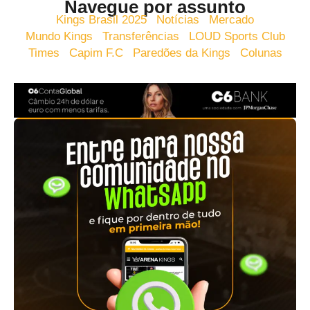
Navegue por assunto
Kings Brasil 2025
Notícias
Mercado
Mundo Kings
Transferências
LOUD Sports Club
Times
Capim F.C
Paredões da Kings
Colunas