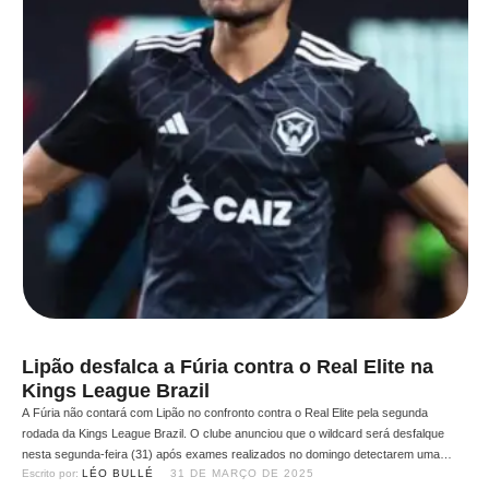
Lipão desfalca a Fúria contra o Real Elite na
Kings League Brazil
A Fúria não contará com Lipão no confronto contra o Real Elite pela segunda
rodada da Kings League Brazil. O clube anunciou que o wildcard será desfalque
nesta segunda-feira (31) após exames realizados no domingo detectarem uma
Escrito por: 
LÉO BULLÉ
31 DE MARÇO DE 2025
lesão leve. Para seu lugar, a equipe escalou Lucas Nascimento, o Pulguinha,