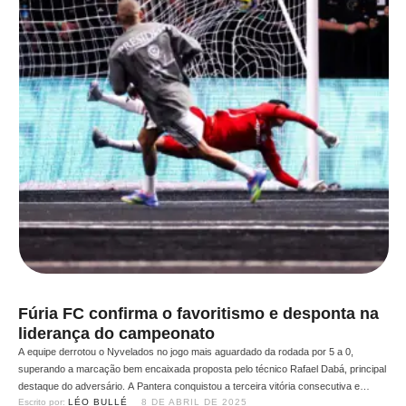
Fúria FC confirma o favoritismo e desponta na
liderança do campeonato
A equipe derrotou o Nyvelados no jogo mais aguardado da rodada por 5 a 0,
superando a marcação bem encaixada proposta pelo técnico Rafael Dabá, principal
destaque do adversário. A Pantera conquistou a terceira vitória consecutiva e
Escrito por: 
LÉO BULLÉ
8 DE ABRIL DE 2025
ocupa agora o primeiro lugar da tabela de forma invicta. Mesmo sem contar com o