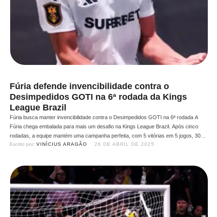
Fúria defende invencibilidade contra o
Desimpedidos GOTI na 6ª rodada da Kings
League Brazil
Fúria busca manter invencibilidade contra o Desimpedidos GOTI na 6ª rodada A
Fúria chega embalada para mais um desafio na Kings League Brazil. Após cinco
rodadas, a equipe mantém uma campanha perfeita, com 5 vitórias em 5 jogos, 30
Escrito por: 
VINÍCIUS ARAGÃO
26 DE ABRIL DE 2025
gols marcados e apenas 12 sofridos, números que a consolidam como líder
absoluta da competição. Vinda …