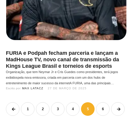
FURIA e Podpah fecham parceria e lançam a
MadHouse TV, novo canal de transmissão da
Kings League Brasil e torneios de esports
Organização, que tem Neymar Jr e Cris Guedes como presidentes, terá jogos
exibidospela nova emissora, criada em parceria com um dos hubs de
entretenimento de maior sucesso da internetA FURIA, uma das principais
Escrito por: 
MAX LATACZ
27 DE MARÇO DE 2025
organizações de esportes eletrônicos do mundo, se uniu ao Podpah, hub de
entretenimento de sucesso da internet brasileira, na criação da MadHouse …
1
2
3
4
5
6