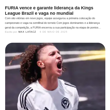
FURIA vence e garante liderança da Kings
League Brazil e vaga no mundial
Com oito vitórias em nove jogos, equipe assegurou a primeira colocação do
campeonato e vaga na semifinal do torneio Com jogos dominantes e a liderança
geral da competição, a FURIA encerrou a sua participação na etapa de pontos
Escrito por: 
MAX LATACZ
6 DE MAIO DE 2025
corridos da Kings League Brazil, ao vencer o Fluxo por 5 a 2. Nos nove jogos da
primeira fase, …