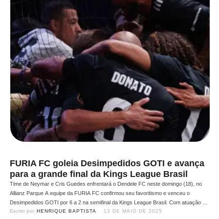
FURIA FC goleia Desimpedidos GOTI e avança
para a grande final da Kings League Brasil
Time de Neymar e Cris Guedes enfrentará o Dendele FC neste domingo (18), no
Allianz Parque A equipe da FURIA FC confirmou seu favoritismo e venceu o
Desimpedidos GOTI por 6 a 2 na semifinal da Kings League Brasil. Com atuação de
Escrito por: 
HENRIQUE BAPTISTA
13 DE MAIO DE 2025
gala de seus três wildcards, a Pantera dominou a partida e garantiu vaga …