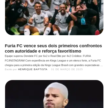
Furia FC vence seus dois primeiros confrontos
com autoridade e reforça favoritismo
Equipe superou Dendele FC por 6x2 e Real Elite por 4x2 Créditos: FURIA
FC/INSTAGRAM Com experiência em Kings League e um elenco forte, a Furia FC
chegou para a primeira edição da Kings League Brasil com grandes expectativas da
Escrito por: 
HENRIQUE BAPTISTA
31 DE MARÇO DE 2025
torcida, que até então, vêm sendo cumpridas. A equipe presidida por Neymar e Cris
Gudes construiu …