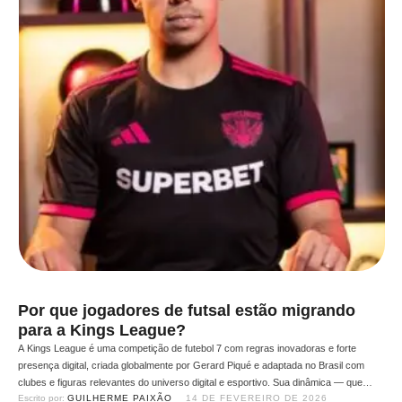
Por que jogadores de futsal estão migrando
para a Kings League?
A Kings League é uma competição de futebol 7 com regras inovadoras e forte
presença digital, criada globalmente por Gerard Piqué e adaptada no Brasil com
clubes e figuras relevantes do universo digital e esportivo. Sua dinâmica — que
Escrito por: 
GUILHERME PAIXÃO
14 DE FEVEREIRO DE 2026
mistura esporte, entretenimento e engajamento — tem atraído atletas consagrados