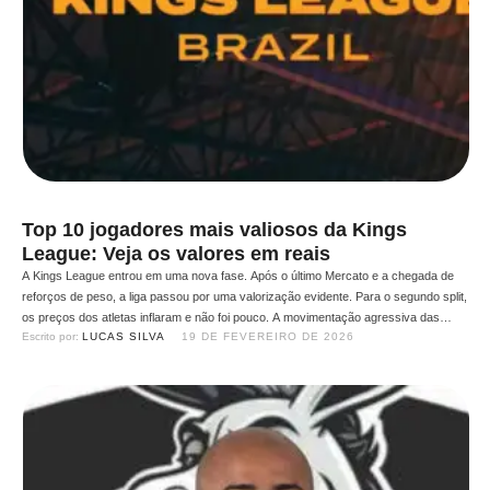
Top 10 jogadores mais valiosos da Kings
League: Veja os valores em reais
A Kings League entrou em uma nova fase. Após o último Mercato e a chegada de
reforços de peso, a liga passou por uma valorização evidente. Para o segundo split,
os preços dos atletas inflaram e não foi pouco. A movimentação agressiva das
Escrito por: 
LUCAS SILVA
19 DE FEVEREIRO DE 2026
equipes, disputa por nomes decisivos e o aumento da competitividade elevaram o
…