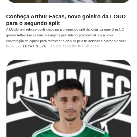
Conheça Arthur Facas, novo goleiro da LOUD
para o segundo split
A LOUD tem reforço confirmado para o segundo split da Kings League Brasil. O
goleiro Arthur Facas tem passagens pelo futebol profissional, e é a nova
contratação da equipe para fortalecer a disputa pela titularidade e elevar o nível do
Escrito por: 
LUCAS SILVA
15 DE FEVEREIRO DE 2026
elenco. Em entrevista ao Arena Kings League, o arqueiro falou sobre sua trajetória,
as desilusões …