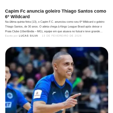
Capim Fc anuncia goleiro Thiago Santos como
6º Wildcard
Na última quinta-feira (13), o Capim F.C. anunciou como seu 6º Wildcard o goleiro
Thiago Santos, de 30 anos. O atleta chega à Kings League Brasil após deixar o
Praia Clube (Uberlândia – MG), equipe em que atuava no futsal e teve grande
Escrito por: 
LUCAS SILVA
13 DE FEVEREIRO DE 2026
destaque. Leia também: O arqueiro chega ao Capim F.C. após se consolidar …