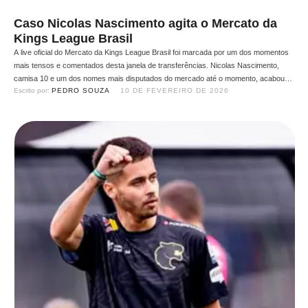
Caso Nicolas Nascimento agita o Mercato da
Kings League Brasil
A live oficial do Mercato da Kings League Brasil foi marcada por um dos momentos
mais tensos e comentados desta janela de transferências. Nicolas Nascimento,
camisa 10 e um dos nomes mais disputados do mercado até o momento, acabou
Escrito por: 
PEDRO SOUZA
10 DE FEVEREIRO DE 2026
exposto ao vivo após revelações envolvendo acordos verbais e contratuais com
três clubes da liga: G3X, …