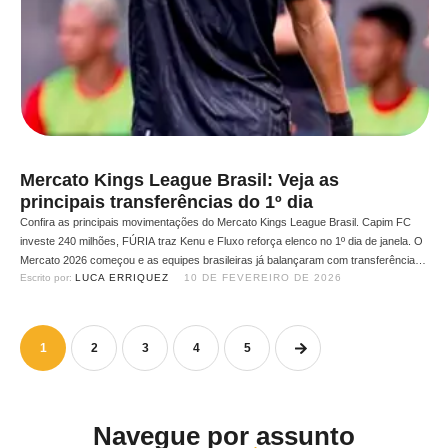
Mercato Kings League Brasil: Veja as
principais transferências do 1º dia
Confira as principais movimentações do Mercato Kings League Brasil. Capim FC
investe 240 milhões, FÚRIA traz Kenu e Fluxo reforça elenco no 1º dia de janela. O
Mercato 2026 começou e as equipes brasileiras já balançaram com transferências
Escrito por: 
LUCA ERRIQUEZ
10 DE FEVEREIRO DE 2026
de peso. O primeiro dia de janela foi marcado por grandes valores, movimentações
estratégicas entre rivais, a …
1
2
3
4
5
Navegue por assunto