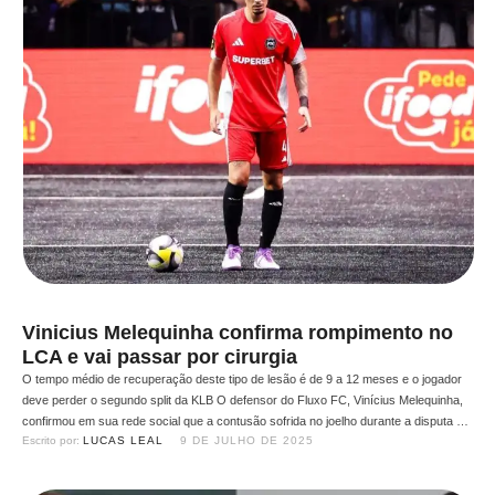
Vinicius Melequinha confirma rompimento no
LCA e vai passar por cirurgia
O tempo médio de recuperação deste tipo de lesão é de 9 a 12 meses e o jogador
deve perder o segundo split da KLB O defensor do Fluxo FC, Vinícius Melequinha,
confirmou em sua rede social que a contusão sofrida no joelho durante a disputa da
Escrito por: 
LUCAS LEAL
9 DE JULHO DE 2025
Kings World Cup Clubs foi diagnosticada como uma …