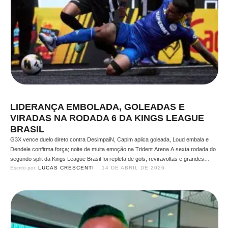
LIDERANÇA EMBOLADA, GOLEADAS E
VIRADAS NA RODADA 6 DA KINGS LEAGUE
BRASIL
G3X vence duelo direto contra DesimpaiN, Capim aplica goleada, Loud embala e
Dendele confirma força; noite de muita emoção na Trident Arena A sexta rodada do
segundo split da Kings League Brasil foi repleta de gols, reviravoltas e grandes
Escrito por: 
LUCAS CRESCENTI
14 DE ABRIL DE 2026
atuações. Cinco jogos movimentaram a Trident Arena na última segunda-feira (13),
com destaque para a vitória …