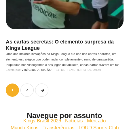
As cartas secretas: O elemento surpresa da
Kings League
Uma das maiores inovações da Kings League é o uso das cartas secretas, um
elemento estratégico que pode mudar completamente o rumo de uma partida.
Inspiradas nos videogames e nos jogos de tabuleiro, essas cartas trazem um fator
Escrito por: 
VINÍCIUS ARAGÃO
11 DE FEVEREIRO DE 2025
surpresa que torna o futebol 7 ainda mais imprevisível e emocionante. Como
funcionam as cartas secretas? Antes …
1
2
Navegue por assunto
Kings Brasil 2025
Notícias
Mercado
Mundo Kings
Transferências
LOUD Sports Club