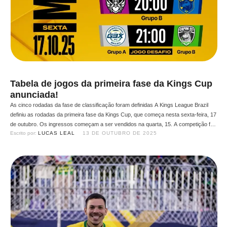
Tabela de jogos da primeira fase da Kings Cup
anunciada!
As cinco rodadas da fase de classificação foram definidas A Kings League Brazil
definiu as rodadas da primeira fase da Kings Cup, que começa nesta sexta-feira, 17
de outubro. Os ingressos começam a ser vendidos na quarta, 15. A competição foi
Escrito por: 
LUCAS LEAL
13 DE OUTUBRO DE 2025
dividida em 2 grupos, com Fúria, G3X, Desimpedidos Goti, Loud e Real Elite no …