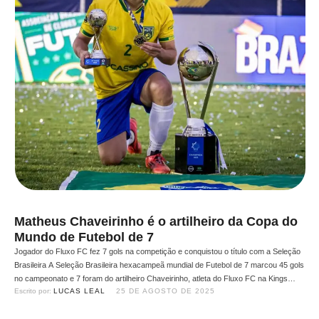
Matheus Chaveirinho é o artilheiro da Copa do
Mundo de Futebol de 7
Jogador do Fluxo FC fez 7 gols na competição e conquistou o título com a Seleção
Brasileira A Seleção Brasileira hexacampeã mundial de Futebol de 7 marcou 45 gols
no campeonato e 7 foram do artilheiro Chaveirinho, atleta do Fluxo FC na Kings
Escrito por: 
LUCAS LEAL
25 DE AGOSTO DE 2025
League Brazil. Ele foi um dos wildcards da equipe presidida por Nobru …