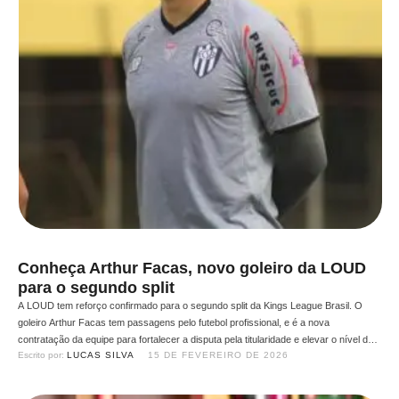
Conheça Arthur Facas, novo goleiro da LOUD
para o segundo split
A LOUD tem reforço confirmado para o segundo split da Kings League Brasil. O
goleiro Arthur Facas tem passagens pelo futebol profissional, e é a nova
contratação da equipe para fortalecer a disputa pela titularidade e elevar o nível do
Escrito por: 
LUCAS SILVA
15 DE FEVEREIRO DE 2026
elenco. Em entrevista ao Arena Kings League, o arqueiro falou sobre sua trajetória,
as desilusões …