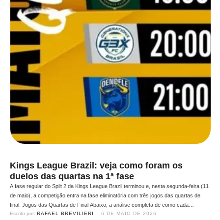
Kings League Brazil: veja como foram os
duelos das quartas na 1ª fase
A fase regular do Split 2 da Kings League Brazil terminou e, nesta segunda-feira (11
de maio), a competição entra na fase eliminatória com três jogos das quartas de
final. Jogos das Quartas de Final Abaixo, a análise completa de como cada
Escrito por: 
RAFAEL BREVILIERI
6 DE MAIO DE 2026
confronto se desenrolou na fase regular, com dados e o que esperar nos …