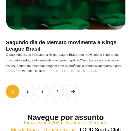
Segundo dia de Mercato movimenta a Kings
League Brasil
O segundo dia de mercato na Kings League Brasil teve movimentos importantes,
com clubes reforçando seus elencos para o split de 2026. Entre contratações e
trocas, nomes de destaque chegam com experiência e potencial competitivo para
Escrito por: 
PEDRO SOUZA
11 DE FEVEREIRO DE 2026
somar nos times da liga em ritmo intenso e técnico. Abaixo, confira um perfil dos
principais reforços anunciados neste …
1
2
3
4
Navegue por assunto
Kings Brasil 2025
Notícias
Mercado
Mundo Kings
Transferências
LOUD Sports Club