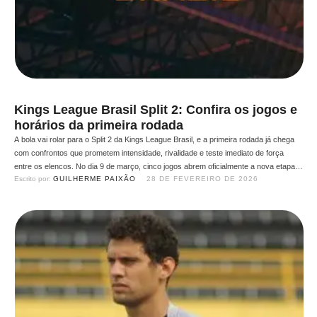
Kings League Brasil Split 2: Confira os jogos e
horários da primeira rodada
A bola vai rolar para o Split 2 da Kings League Brasil, e a primeira rodada já chega
com confrontos que prometem intensidade, rivalidade e teste imediato de força
entre os elencos. No dia 9 de março, cinco jogos abrem oficialmente a nova etapa
Escrito por: 
GUILHERME PAIXÃO
28 DE FEVEREIRO DE 2026
da competição. Que já é mais que especial, já que o …