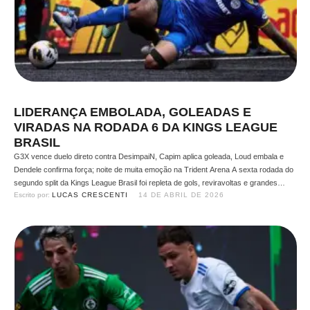
LIDERANÇA EMBOLADA, GOLEADAS E
VIRADAS NA RODADA 6 DA KINGS LEAGUE
BRASIL
G3X vence duelo direto contra DesimpaiN, Capim aplica goleada, Loud embala e
Dendele confirma força; noite de muita emoção na Trident Arena A sexta rodada do
segundo split da Kings League Brasil foi repleta de gols, reviravoltas e grandes
Escrito por: 
LUCAS CRESCENTI
14 DE ABRIL DE 2026
atuações. Cinco jogos movimentaram a Trident Arena na última segunda-feira (13),
com destaque para a vitória …