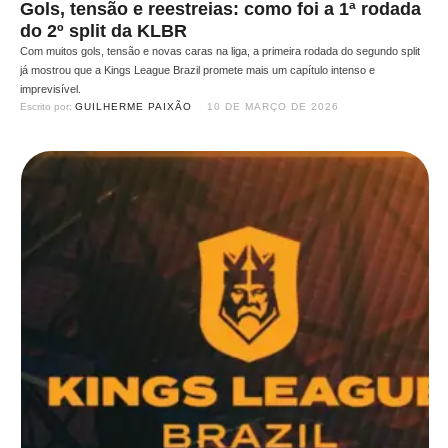
Gols, tensão e reestreias: como foi a 1ª rodada
do 2º split da KLBR
Com muitos gols, tensão e novas caras na liga, a primeira rodada do segundo split
já mostrou que a Kings League Brazil promete mais um capítulo intenso e
imprevisível.
Escrito por: 
GUILHERME PAIXÃO
10 DE MARÇO DE 2026