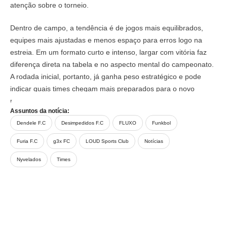
atenção sobre o torneio.
Dentro de campo, a tendência é de jogos mais equilibrados,
equipes mais ajustadas e menos espaço para erros logo na
estreia. Em um formato curto e intenso, largar com vitória faz
diferença direta na tabela e no aspecto mental do campeonato.
A rodada inicial, portanto, já ganha peso estratégico e pode
indicar quais times chegam mais preparados para o novo
momento da competição.
Assuntos da notícia:
Dendele F.C
Desimpedidos F.C
FLUXO
Funkbol
Furia F.C
g3x FC
LOUD Sports Club
Notícias
Nyvelados
Times