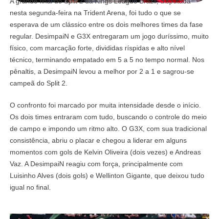
A grande final do Split 2 da Kings League Brazil, disputada
nesta segunda-feira na Trident Arena, foi tudo o que se
esperava de um clássico entre os dois melhores times da fase
regular. DesimpaiN e G3X entregaram um jogo duríssimo, muito
físico, com marcação forte, divididas ríspidas e alto nível
técnico, terminando empatado em 5 a 5 no tempo normal. Nos
pênaltis, a DesimpaiN levou a melhor por 2 a 1 e sagrou-se
campeã do Split 2.
O confronto foi marcado por muita intensidade desde o início.
Os dois times entraram com tudo, buscando o controle do meio
de campo e impondo um ritmo alto. O G3X, com sua tradicional
consistência, abriu o placar e chegou a liderar em alguns
momentos com gols de Kelvin Oliveira (dois vezes) e Andreas
Vaz. A DesimpaiN reagiu com força, principalmente com
Luisinho Alves (dois gols) e Wellinton Gigante, que deixou tudo
igual no final.