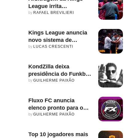
League irrita
comunidade com
by 
RAFAEL BREVILIERI
decisões polêmicas
Kings League anuncia
novo sistema de
punições para
by 
LUCAS CRESCENTI
presidentes
KondZilla deixa
presidência do Funkbol
de forma repentina
by 
GUILHERME PAIXÃO
Fluxo FC anuncia
elenco pronto para o
Split e reafirma força da
by 
GUILHERME PAIXÃO
sua base
Top 10 jogadores mais