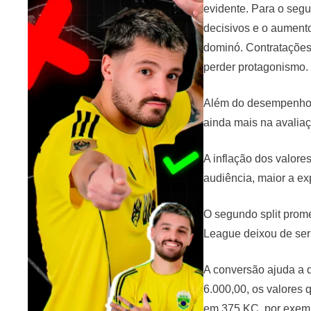
evidente. Para o seg
decisivos e o aumento
dominó. Contratações 
perder protagonismo.
Além do desempenho em
ainda mais na avaliaç
A inflação dos valor
audiência, maior a ex
O segundo split prome
League deixou de ser
A conversão ajuda a 
6.000,00, os valores
em 375 KC, por exempl