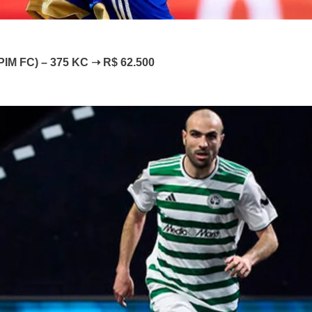
APIM FC) – 375 KC ➝ R$ 62.500