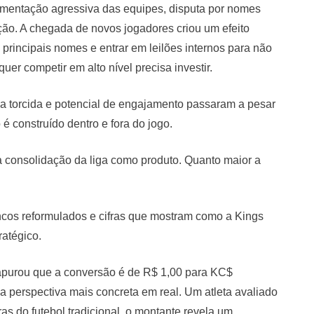
vimentação agressiva das equipes, disputa por nomes
ção. A chegada de novos jogadores criou um efeito
 principais nomes e entrar em leilões internos para não
r competir em alto nível precisa investir.
 a torcida e potencial de engajamento passaram a pesar
é construído dentro e fora do jogo.
 consolidação da liga como produto. Quanto maior a
encos reformulados e cifras que mostram como a Kings
atégico.
apurou que a conversão é de R$ 1,00 para KC$
 perspectiva mais concreta em real. Um atleta avaliado
as do futebol tradicional, o montante revela um