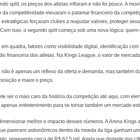
undo
split,
os preços dos atletas inflaram e não foi pouco. A mo
 da competitividade elevaram o patamar financeiro da competi
estratégicas forçaram clubes a reajustar valores, proteger seus
 Com isso, o segundo
split
começa sob uma nova lógica: quem que
 quadra, fatores como visibilidade digital, identificação com
ão financeira dos atletas. Na Kings League, o valor de mercado 
es não é apenas um reflexo da oferta e demanda, mas também da
posição e maior o preço.
te ser o mais caro da história da competição até aqui, com el
 apenas entretenimento para se tornar também um mercado estr
dimensionar melhor o impacto desses números. A Arena Kings 
 que parecem astronômicos dentro da moeda da liga ganham uma
o, representa cerca de R$ 62,5 mil. Ainda que distante das cifr