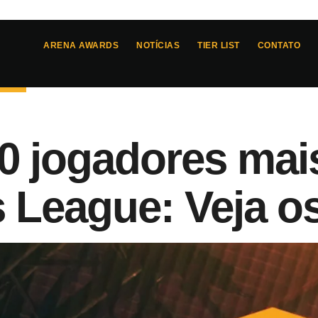
ARENA AWARDS
NOTÍCIAS
TIER LIST
CONTATO
0 jogadores mai
 League: Veja o
6
- 
10:48
a