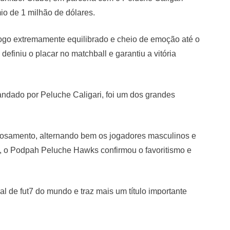
io de 1 milhão de dólares.
jogo extremamente equilibrado e cheio de emoção até o
 definiu o placar no matchball e garantiu a vitória
andado por Peluche Caligari, foi um dos grandes
ntrosamento, alternando bem os jogadores masculinos e
ão, o Podpah Peluche Hawks confirmou o favoritismo e
l de fut7 do mundo e traz mais um título importante
a galeria de momentos marcantes do time.