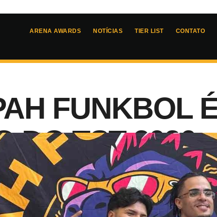
ARENA AWARDS
NOTÍCIAS
TIER LIST
CONTATO
AH FUNKBOL 
O DO TST 2026
6
- 
00:15
ilieri