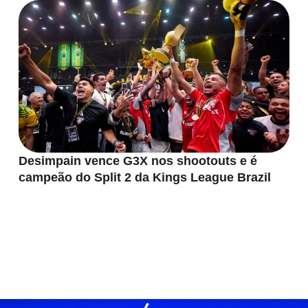
Desimpain vence G3X nos shootouts e é
campeão do Split 2 da Kings League Brazil