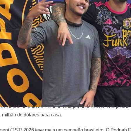
o. Podpah se uniu ao Peluche Caligari do México e conquistou 
 milhão de dólares para casa.
ent (TST) 2026 teve mais um campeão brasileiro. O Podpah Fu