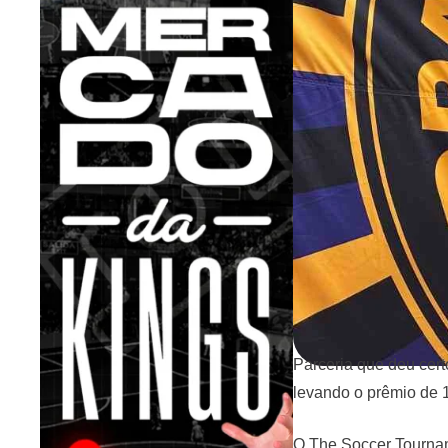
Parceria que deu cert
levando o prêmio de 1
O The Soccer Tournam