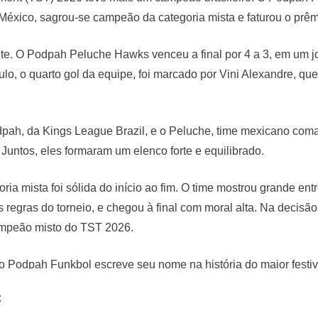
éxico, sagrou-se campeão da categoria mista e faturou o prêm
ante. O Podpah Peluche Hawks venceu a final por 4 a 3, em um 
título, o quarto gol da equipe, foi marcado por Vini Alexandre, que
dpah, da Kings League Brazil, e o Peluche, time mexicano com
 Juntos, eles formaram um elenco forte e equilibrado.
ia mista foi sólida do início ao fim. O time mostrou grande e
 regras do torneio, e chegou à final com moral alta. Na decis
ampeão misto do TST 2026.
 Podpah Funkbol escreve seu nome na história do maior festiva
ia por 4 a 3, com gol decisivo de Vini Alexandre, já entra para 
: