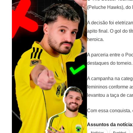
(Peluche Hawks), do M
A decisão foi eletriz
apito final. O gol do 
heroica.
A parceria entre o Po
destaques do torneio.
A campanha na categor
femininos conforme as
levantou a taça de c
Com essa conquista, o
para o Brasil. A vitór
Assuntos da notícia