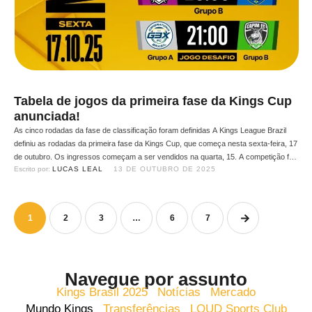
Tabela de jogos da primeira fase da Kings Cup
anunciada!
As cinco rodadas da fase de classificação foram definidas A Kings League Brazil
definiu as rodadas da primeira fase da Kings Cup, que começa nesta sexta-feira, 17
de outubro. Os ingressos começam a ser vendidos na quarta, 15. A competição foi
Escrito por: 
LUCAS LEAL
13 DE OUTUBRO DE 2025
dividida em 2 grupos, com Fúria, G3X, Desimpedidos Goti, Loud e Real Elite no …
1
2
3
…
6
7
Navegue por assunto
Kings Brasil 2025
Notícias
Mercado
Mundo Kings
Transferências
LOUD Sports Club