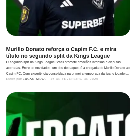
Murillo Donato reforça o Capim F.C. e mira
título no segundo split da Kings League
O segundo split da Kings League Brasil promete emoções intensas e disputas
acirradas. Entre as novidades, um dos destaques é a chegada de Murillo Donato ao
Capim FC. Com experiência consolidada na primeira temporada da liga, o jogador
Escrito por: 
LUCAS SILVA
16 DE FEVEREIRO DE 2026
chega para reforçar um projeto ambicioso, liderado pelo presidente Jon Vlogs, e
ajudar a equipe a buscar …