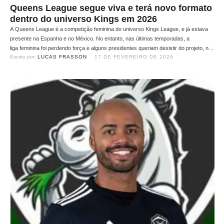
Queens League segue viva e terá novo formato
dentro do universo Kings em 2026
A Queens League é a competição feminina do universo Kings League, e já estava
presente na Espanha e no México. No entanto, nas últimas temporadas, a
liga feminina foi perdendo força e alguns presidentes queriam desistir do projeto, no
Escrito por: 
LUCAS FRASSON
17 DE FEVEREIRO DE 2026
entanto, a competição seguirá viva. A informação foi publicada pelo
jornalista Narcis Boza, dono da página eltronokl. Segundo Boza, a fase …