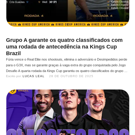
Grupo A garante os quatro classificados com
uma rodada de antecedência na Kings Cup
Brazil
Fúria vence o Real Elite nos shootouts, elimina o adversário e Desimpedidos perde
para o G3X, mas se garante graças à vaga extra do grupo conquistada pelo Jogo
Desafio A quarta rodada da Kings Cup garantiu os quatro classificados do grupo A
Escrito por: 
LUCAS LEAL
28 DE OUTUBRO DE 2025
para os playoffs da Kings Cup. O Real Elite empatou com a Fúria …