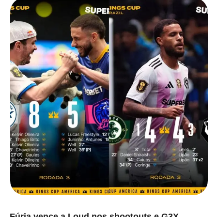
Fúria vence a Loud nos shootouts e G3X