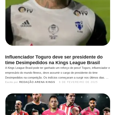
Influenciador Toguro deve ser presidente do
time Desimpedidos na Kings League Brasil
A Kings League Brasil pode ter ganhado um reforço de peso! Toguro, influenciador e
empresário do mundo fitness, deve assumir o cargo de presidente do time
Desimpedidos na competição. Os indícios começaram a surgir nos últimos dias. Em
Escrito por: 
REDAÇÃO ARENA KINGS
6 DE FEVEREIRO DE 2025
um vídeo, Toguro revelou que estaria à frente do projeto e, ontem, reforçou ainda
mais a suspeita …