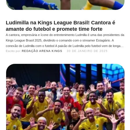
Ludimilla na Kings League Brasil! Cantora é
amante do futebol e promete time forte
A cantora, empresária e ícone do entretenimento Ludmilla é uma das presidentes da
Kings League Brasil 2025, dividindo o comando com o streamer Estagiário. A
conexão de Ludmilla com o futebol A paixão de Ludmilla pelo futebol vem de longa
Escrito por: 
REDAÇÃO ARENA KINGS
30 DE JANEIRO DE 2025
data. Desde a infância, sonhava em ser jogadora e chegou a treinar nas categorias
de …