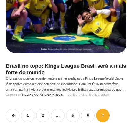
Brasil no topo: Kings League Brasil será a mais
forte do mundo
O Brasil conquistou recentemente a primeira edição da Kings League World Cup e
já desponta como a maior potência da modalidade. Com um título incontestável,
uma campanha invicta e performances individuais brilhantes, a promessa de que a
Escrito por: 
REDAÇÃO ARENA KINGS
30 DE JANEIRO DE 2025
Kings League Brasil será a liga mais forte do mundo não parece exagero. O domínio
da Seleção Brasileira …
1
2
…
5
6
7