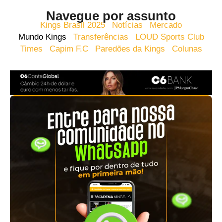
Navegue por assunto
Kings Brasil 2025
Notícias
Mercado
Mundo Kings
Transferências
LOUD Sports Club
Times
Capim F.C
Paredões da Kings
Colunas