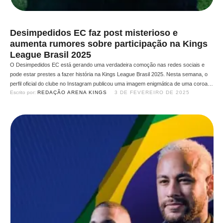
Desimpedidos EC faz post misterioso e
aumenta rumores sobre participação na Kings
League Brasil 2025
O Desimpedidos EC está gerando uma verdadeira comoção nas redes sociais e
pode estar prestes a fazer história na Kings League Brasil 2025. Nesta semana, o
perfil oficial do clube no Instagram publicou uma imagem enigmática de uma coroa,
Escrito por: 
REDAÇÃO ARENA KINGS
3 DE FEVEREIRO DE 2025
sem legenda ou explicação, o que gerou uma onda de especulações e aumentou os
rumores de …