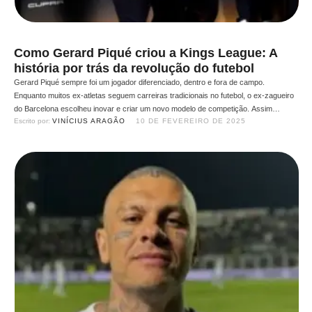
Como Gerard Piqué criou a Kings League: A
história por trás da revolução do futebol
Gerard Piqué sempre foi um jogador diferenciado, dentro e fora de campo.
Enquanto muitos ex-atletas seguem carreiras tradicionais no futebol, o ex-zagueiro
do Barcelona escolheu inovar e criar um novo modelo de competição. Assim
Escrito por: 
VINÍCIUS ARAGÃO
10 DE FEVEREIRO DE 2025
nasceu a Kings League, um torneio revolucionário que mistura futebol,
entretenimento e interatividade digital. Mas como surgiu essa ideia? O Estalo …