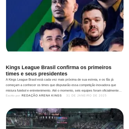
Kings League Brasil confirma os primeiros
times e seus presidentes
A Kings League Brasil está cada vez mais próxima de sua estreia, e os fãs já
começam a conhecer os times que disputarão essa competição inovadora que
mistura futebol e entretenimento. Até o momento, seis equipes foram oficialmente
Escrito por: 
REDAÇÃO ARENA KINGS
31 DE JANEIRO DE 2025
reveladas, trazendo nomes de peso do cenário gamer, esportivo e digital. Confira os
times confirmados: Times já …