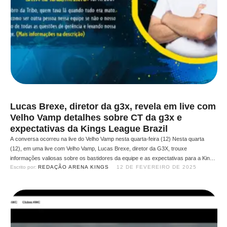
Lucas Brexe, diretor da g3x, revela em live com
Velho Vamp detalhes sobre CT da g3x e
expectativas da Kings League Brazil
A conversa ocorreu na live do Velho Vamp nesta quarta-feira (12) Nesta quarta
(12), em uma live com Velho Vamp, Lucas Brexe, diretor da G3X, trouxe
informações valiosas sobre os bastidores da equipe e as expectativas para a Kings
Escrito por: 
REDAÇÃO ARENA KINGS
12 DE FEVEREIRO DE 2025
League Brasil. Entre os principais temas abordados, Brexe destacou o andamento
do centro de treinamento da …