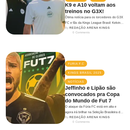
K9 e A10 voltam aos
treinos no G3X!
Ótima notícia para os torcedores do G3X
FC e fãs da Kings League Brasil: Kelvin
By 
REDAÇÃO ARENA KINGS
Oliveira (K9) e Andreas Vaz (A10) estão
0
 Comments
oficialmente de volta …
FURIA F.C
KINGS BRASIL 2025
NOTÍCIAS
Jeffinho e Lipão são
convocados pra Copa
do Mundo de Fut 7
O ataque da Fúria FC está em alta e
agora irá brilhar na Seleção Brasileira de
By 
REDAÇÃO ARENA KINGS
Futebol 7. Lipão e Jeffinho, destaques …
0
 Comments