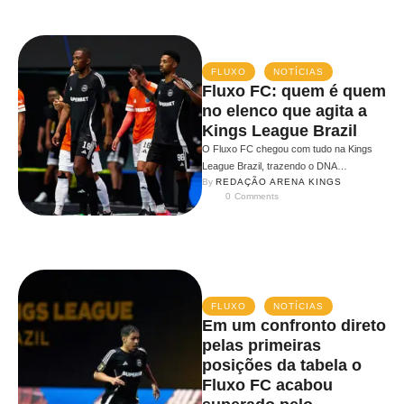
FLUXO
NOTÍCIAS
Fluxo FC: quem é quem
no elenco que agita a
Kings League Brazil
O Fluxo FC chegou com tudo na Kings
League Brazil, trazendo o DNA
By 
REDAÇÃO ARENA KINGS
competitivo que já consagrou a …
0
 Comments
FLUXO
NOTÍCIAS
Em um confronto direto
pelas primeiras
posições da tabela o
Fluxo FC acabou