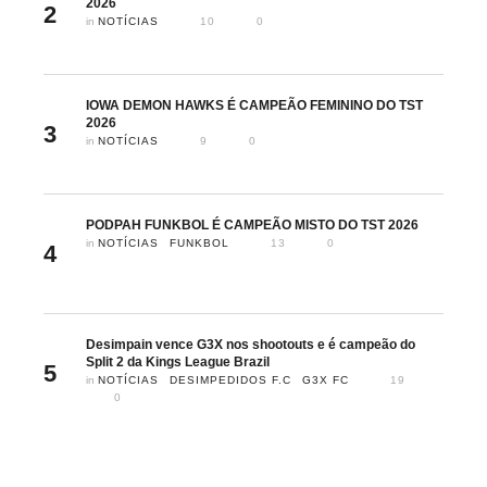
2026
2
in 
NOTÍCIAS
10
0
IOWA DEMON HAWKS É CAMPEÃO FEMININO DO TST
2026
3
in 
NOTÍCIAS
9
0
PODPAH FUNKBOL É CAMPEÃO MISTO DO TST 2026
in 
NOTÍCIAS
FUNKBOL
13
0
4
Desimpain vence G3X nos shootouts e é campeão do
Split 2 da Kings League Brazil
5
in 
NOTÍCIAS
DESIMPEDIDOS F.C
G3X FC
19
0