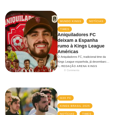
MUNDO KINGS
NOTÍCIAS
TIMES
Aniquiladores FC
deixam a Espanha
rumo à Kings League
Américas
O Aniquiladores FC, tradicional time da
Kings League espanhola, já desembarcou
By 
REDAÇÃO ARENA KINGS
no México, sua nova casa. De acordo …
0
 Comments
G3X FC
KINGS BRASIL 2025
NOTÍCIAS
TIMES