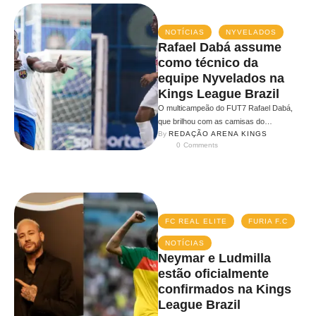
NOTÍCIAS
NYVELADOS
Rafael Dabá assume
como técnico da
equipe Nyvelados na
Kings League Brazil
O multicampeão do FUT7 Rafael Dabá,
que brilhou com as camisas do
By 
REDAÇÃO ARENA KINGS
Flamengo, Vasco, Resenha e da Seleção
0
 Comments
…
FC REAL ELITE
FURIA F.C
NOTÍCIAS
Neymar e Ludmilla
estão oficialmente
confirmados na Kings
League Brazil