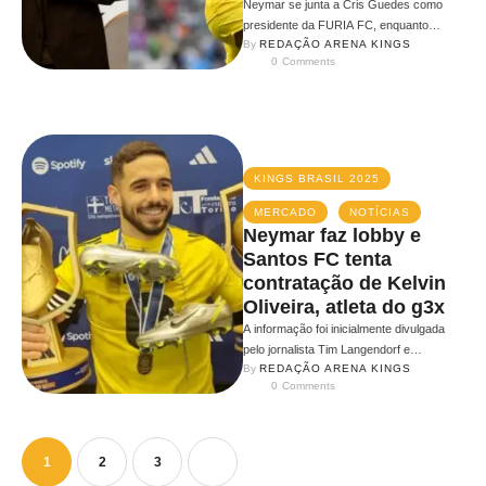
Neymar se junta a Cris Guedes como
presidente da FURIA FC, enquanto
By 
REDAÇÃO ARENA KINGS
Ludmilla revela o nome de seu …
0
 Comments
KINGS BRASIL 2025
MERCADO
NOTÍCIAS
Neymar faz lobby e
Santos FC tenta
contratação de Kelvin
Oliveira, atleta do g3x
A informação foi inicialmente divulgada
pelo jornalista Tim Langendorf e
By 
REDAÇÃO ARENA KINGS
confirmada pelo Arena Kings League, que
0
 Comments
apurou que …
1
2
3