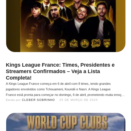
Kings League France: Times, Presidentes e
Streamers Confirmados – Veja a Lista
Completa!
A Kings League France começa em 6 de abril com 8 times, tendo grandes
jogadores envolvidos como Tchouameni, Koundé e Nasri. A Kings League
France está pronta para começar no domingo, 6 de abril, prometendo muita emoção
Escrito por: 
CLEBER SOBRINHO
25 DE MARÇO DE 2025
no futebol digital. O draft já rolou, e as 8 equipes foram apresentadas com
seus presidentes, streamers e ex-jogadores de peso. Confira tudo em …