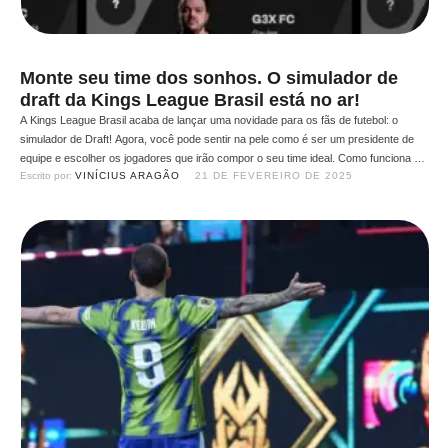
Monte seu time dos sonhos. O simulador de
draft da Kings League Brasil está no ar!
A Kings League Brasil acaba de lançar uma novidade para os fãs de futebol: o
simulador de Draft! Agora, você pode sentir na pele como é ser um presidente de
equipe e escolher os jogadores que irão compor o seu time ideal. Como funciona o
Escrito por: 
VINÍCIUS ARAGÃO
21 DE FEVEREIRO DE 2025
simulador de Draft? O simulador é uma ferramenta interativa que …