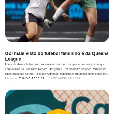
Gol mais visto do futebol feminino é da Queens
League
Lance de Antonella Romoleroux viralizou e reforça o impacto da competição, que
será exibida no Brasil pela Record. Um golaço. Um momento histórico. Milhões de
olhos grudados na tela. Foi o que Antonella Romoleroux protagonizou há cerca de
Escrito por: 
THALVE PEREIRA
23 DE ABRIL DE 2025
um mês na Queens League Espanha. O lance — uma finalização de letra, nos
segundos finais do …