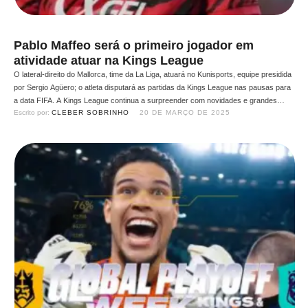
Pablo Maffeo será o primeiro jogador em
atividade atuar na Kings League
O lateral-direito do Mallorca, time da La Liga, atuará no Kunisports, equipe presidida
por Sergio Agüero; o atleta disputará as partidas da Kings League nas pausas para
a data FIFA. A Kings League continua a surpreender com novidades e grandes
Escrito por: 
CLEBER SOBRINHO
20 DE MARÇO DE 2025
nomes do futebol mundial. Desta vez, o lateral-direito Pablo Maffeo está no centro
das atenções. …