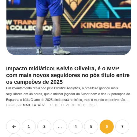
Impacto midiático! Kelvin Oliveira, é o MVP
com mais novos seguidores no pós título entre
os campeões de 2025
Em levantamento realizado pela Blinkfire Analytics, o brasileiro ganhou mais
seguidores em 48 horas, que o melhor jogador do Super bowl e das Supercopas de
Espanha e Itália O ano de 2025 ainda está no início, mas o mundo esportivo não
Escrito por: 
MAX LATACZ
15 DE FEVEREIRO DE 2025
parou, e troféus de campeões ja foram distribuídos. Pensando nisso, a empresa de
analise …
1
2
…
4
5
6
7