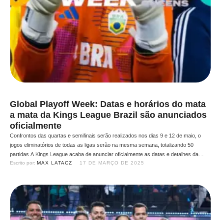
Global Playoff Week: Datas e horários do mata
a mata da Kings League Brazil são anunciados
oficialmente
Confrontos das quartas e semifinais serão realizados nos dias 9 e 12 de maio, o
jogos eliminatórios de todas as ligas serão na mesma semana, totalizando 50
partidas A Kings League acaba de anunciar oficialmente as datas e detalhes da
Escrito por: 
MAX LATACZ
17 DE MARÇO DE 2025
Global Playoff Week, o aguardado mata-mata que definirá os grandes campeões do
primeiro split da …