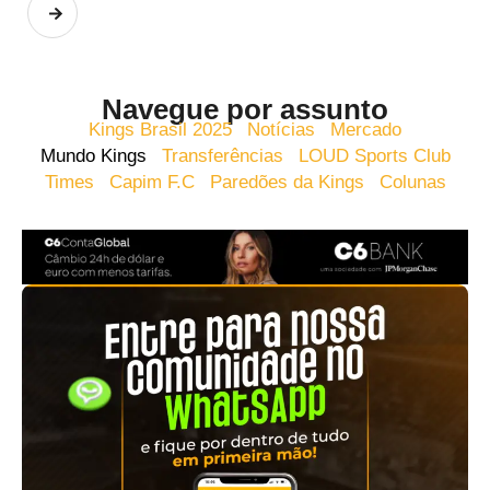
Navegue por assunto
Kings Brasil 2025
Notícias
Mercado
Mundo Kings
Transferências
LOUD Sports Club
Times
Capim F.C
Paredões da Kings
Colunas