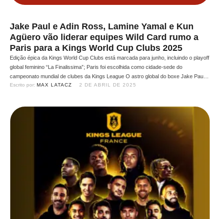
Jake Paul e Adin Ross, Lamine Yamal e Kun
Agüero vão liderar equipes Wild Card rumo a
Paris para a Kings World Cup Clubs 2025
Edição épica da Kings World Cup Clubs está marcada para junho, incluindo o playoff
global feminino “La Finalissima”; Paris foi escolhida como cidade-sede do
campeonato mundial de clubes da Kings League O astro global do boxe Jake Paul,
Escrito por: 
MAX LATACZ
2 DE ABRIL DE 2025
o influenciador de destaque Adin Ross, o ícone do futebol Lamine Yamal e a lenda
argentina Kun …