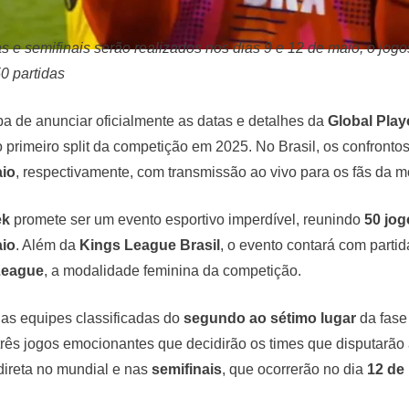
s e semifinais serão realizados nos dias 9 e 12 de maio, o jog
0 partidas
a de anunciar oficialmente as datas e detalhes da
Global Play
rimeiro split da competição em 2025. No Brasil, os confrontos 
aio
, respectivamente, com transmissão ao vivo para os fãs da m
ek
promete ser um evento esportivo imperdível, reunindo
50 jog
aio
. Além da
Kings League Brasil
, o evento contará com parti
League
, a modalidade feminina da competição.
, as equipes classificadas do
segundo ao sétimo lugar
da fase 
três jogos emocionantes que decidirão os times que disputarão
direta no mundial e nas
semifinais
, que ocorrerão no dia
12 de