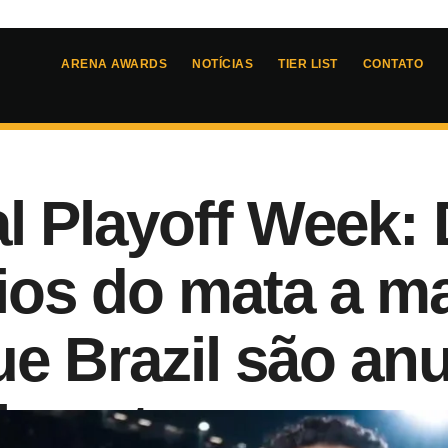
ARENA AWARDS
NOTÍCIAS
TIER LIST
CONTATO
l Playoff Week: 
ios do mata a m
e Brazil são an
almente
5
- 
19:22
z