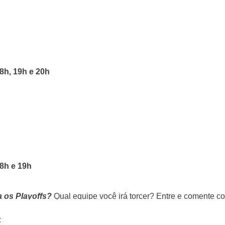
8h, 19h e 20h
8h e 19h
a os Playoffs?
Qual equipe você irá torcer? Entre e comente
s siga nas redes sociais.
: