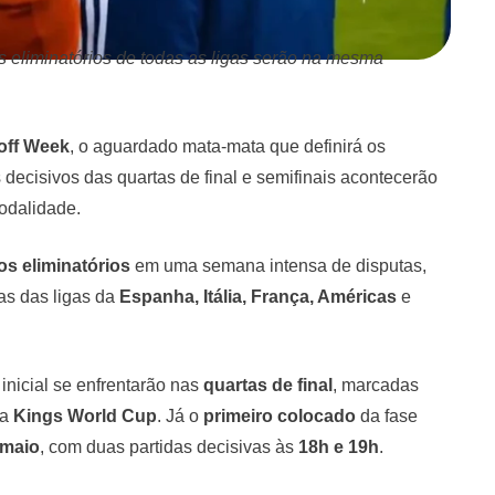
os eliminatórios de todas as ligas serão na mesma
off Week
, o aguardado mata-mata que definirá os
decisivos das quartas de final e semifinais acontecerão
odalidade.
os eliminatórios
em uma semana intensa de disputas,
das das ligas da
Espanha, Itália, França, Américas
e
inicial se enfrentarão nas
quartas de final
, marcadas
 a
Kings World Cup
. Já o
primeiro colocado
da fase
 maio
, com duas partidas decisivas às
18h e 19h
.