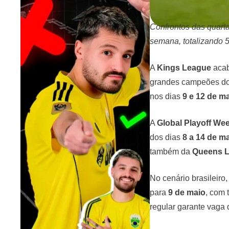
Confrontos das quarta
semana, totalizando 5
A
Kings League
acab
grandes campeões do p
nos dias
9 e 12 de m
A
Global Playoff We
dos dias
8 a 14 de m
também da
Queens 
No cenário brasileiro
para
9 de maio
, com 
regular garante vaga 