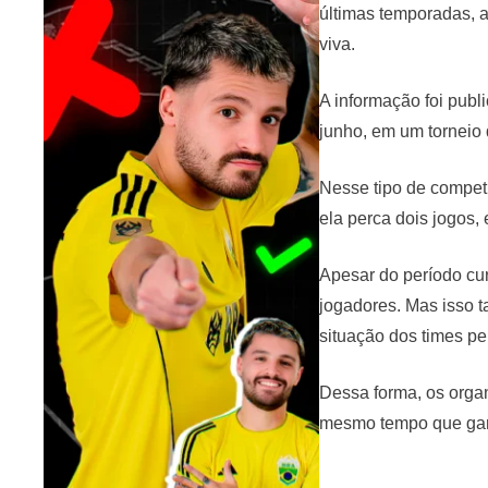
últimas temporadas, a
viva.
A informação foi publ
junho, em um torneio 
Nesse tipo de competi
ela perca dois jogos, 
Apesar do período cur
jogadores. Mas isso t
situação dos times pe
Dessa forma, os orga
mesmo tempo que gara