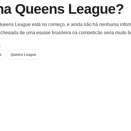
 na Queens League?
ueens League está no começo, e ainda não há nenhuma inform
a chegada de uma equipe brasileira na competição seria muito b
ras brasileiras.
:
s
Queens League