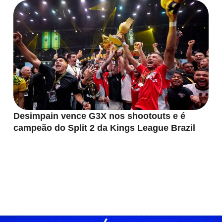
Desimpain vence G3X nos shootouts e é
campeão do Split 2 da Kings League Brazil