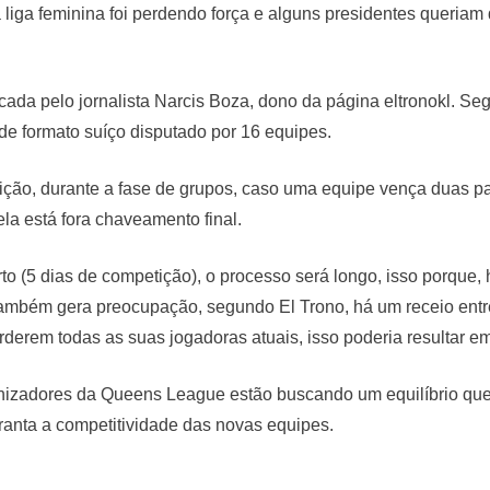
 liga feminina foi perdendo força e alguns presidentes queriam d
icada pelo jornalista Narcis Boza, dono da página eltronokl. Se
de formato suíço disputado por 16 equipes.
ção, durante a fase de grupos, caso uma equipe vença duas par
ela está fora chaveamento final.
to (5 dias de competição), o processo será longo, isso porque, 
ambém gera preocupação, segundo El Trono, há um receio entre
rderem todas as suas jogadoras atuais, isso poderia resultar 
nizadores da Queens League estão buscando um equilíbrio qu
nta a competitividade das novas equipes.