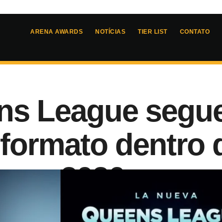
ARENA AWARDS
NOTÍCIAS
TIER LIST
CONTATO
s League segue 
formato dentro 
s em 2026
6
- 
12:53
sson