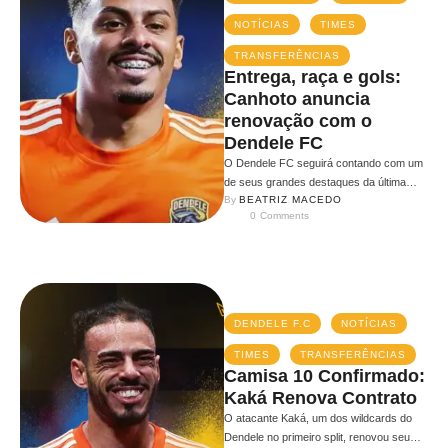
NOTÍCIAS
TIMES
TRANSFERÊNCIAS
Entrega, raça e gols:
Canhoto anuncia
renovação com o
Dendele FC
O Dendele FC seguirá contando com um
de seus grandes destaques da última
By 
BEATRIZ MACEDO
temporada. O atleta Canhoto, camisa …
0
 Comments
DENDELE F.C
NOTÍCIAS
TIMES
TRANSFERÊNCIAS
Camisa 10 Confirmado:
Kaká Renova Contrato
O atacante Kaká, um dos wildcards do
Dendele no primeiro split, renovou seu