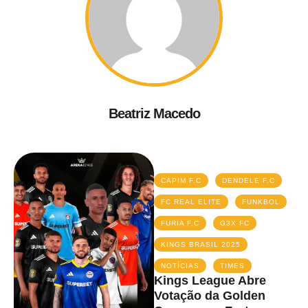
Beatriz Macedo
CAPIM F.C
DENDELE F.C
FC REAL ELITE
FUNKBOL
FURIA F.C
G3X FC
KINGS BRASIL 2025
NOTÍCIAS
TIMES
Kings League Abre
Votação da Golden