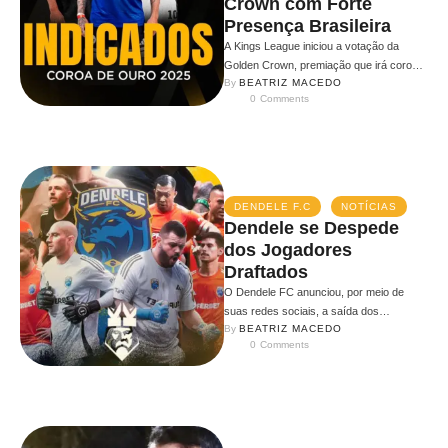
Crown com Forte
Presença Brasileira
A Kings League iniciou a votação da
Golden Crown, premiação que irá coroar
By 
BEATRIZ MACEDO
os melhores do mundo de …
0
 Comments
DENDELE F.C
NOTÍCIAS
Dendele se Despede
dos Jogadores
Draftados
O Dendele FC anunciou, por meio de
suas redes sociais, a saída dos
By 
BEATRIZ MACEDO
jogadores draftados que integraram o …
0
 Comments