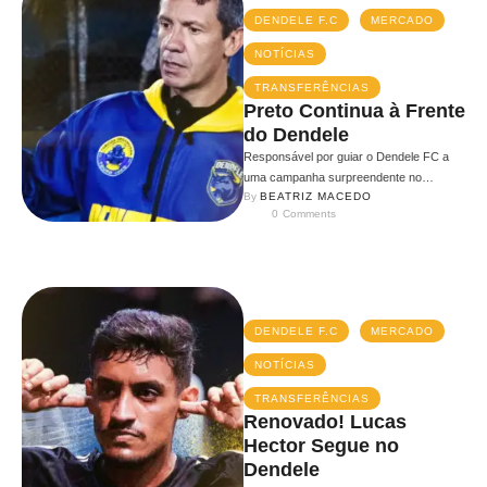
DENDELE F.C
MERCADO
NOTÍCIAS
TRANSFERÊNCIAS
Preto Continua à Frente
do Dendele
Responsável por guiar o Dendele FC a
uma campanha surpreendente no
By 
BEATRIZ MACEDO
primeiro split da Kings League Brazil, o …
0
 Comments
DENDELE F.C
MERCADO
NOTÍCIAS
TRANSFERÊNCIAS
Renovado! Lucas
Hector Segue no
Dendele