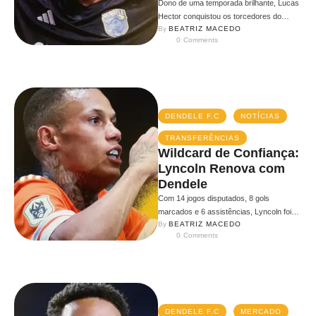
Dono de uma temporada brilhante, Lucas
Hector conquistou os torcedores do
By 
BEATRIZ MACEDO
Dendele FC com gols, assistências e
0
 Comments
atuações …
DENDELE F.C
NOTÍCIAS
TRANSFERÊNCIAS
Wildcard de Confiança:
Lyncoln Renova com
Dendele
Com 14 jogos disputados, 8 gols
marcados e 6 assistências, Lyncoln foi
By 
BEATRIZ MACEDO
um dos nomes mais importantes e …
0
 Comments
DENDELE F.C
MERCADO