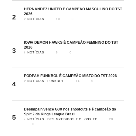
HERNANDEZ UNITED É CAMPEÃO MASCULINO DO TST
2026
2
in 
NOTÍCIAS
10
0
IOWA DEMON HAWKS É CAMPEÃO FEMININO DO TST
2026
3
in 
NOTÍCIAS
9
0
PODPAH FUNKBOL É CAMPEÃO MISTO DO TST 2026
in 
NOTÍCIAS
FUNKBOL
14
0
4
Desimpain vence G3X nos shootouts e é campeão do
Split 2 da Kings League Brazil
5
in 
NOTÍCIAS
DESIMPEDIDOS F.C
G3X FC
20
0