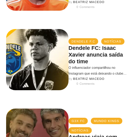
By 
BEATRIZ MACEDO
contrato com a equipe. O …
0
 Comments
DENDELE F.C
NOTÍCIAS
Dendele FC: Isaac
Xavier anuncia saída
do time
O influenciador compartilhou no
Instagram que está deixando o clube
By 
BEATRIZ MACEDO
presidido por Luqueta e Paulinho. O
0
 Comments
influenciador Isaac …
G3X FC
MUNDO KINGS
NOTÍCIAS