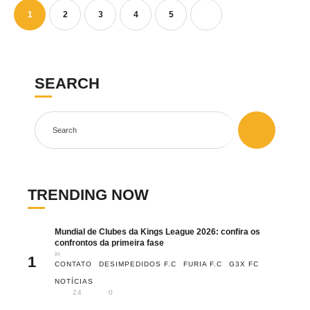
1
2
3
4
5
SEARCH
TRENDING NOW
Mundial de Clubes da Kings League 2026: confira os
confrontos da primeira fase
in 
1
CONTATO
DESIMPEDIDOS F.C
FURIA F.C
G3X FC
NOTÍCIAS
24
0