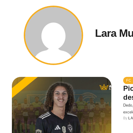
Lara M
FC 
Pi
de
Dedo,
excel
By 
L