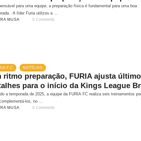
pensável para uma equipe, a preparação física é fundamental para uma boa
rada. A líder Furia utilizou a …
ARA MUSA
0
 Comments
IA F.C
NOTÍCIAS
 ritmo preparação, FURIA ajusta últim
talhes para o início da Kings League Br
do a temporada de 2025, a equipe da FURIA FC realiza seis treinamentos p
complementá-los, no …
ARA MUSA
0
 Comments