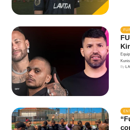
FUR
FU
Ki
Equip
Kunis
By 
L
EN
“F
co