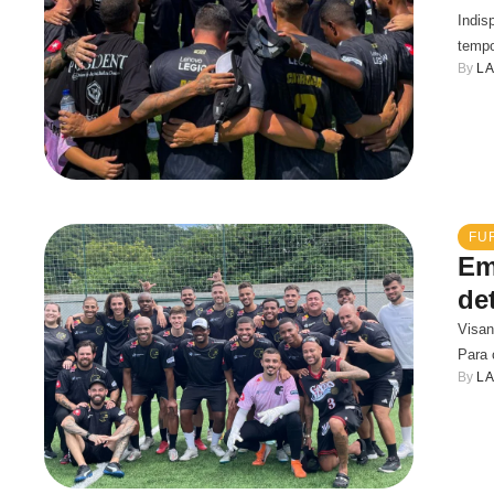
Indis
tempo
By 
L
FUR
Em
de
Visan
Para 
By 
L