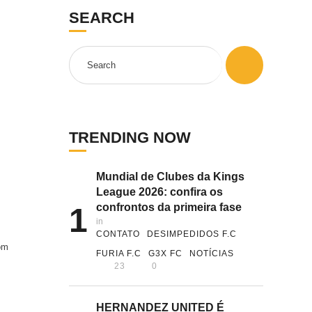
SEARCH
TRENDING NOW
Mundial de Clubes da Kings
League 2026: confira os
confrontos da primeira fase
1
in 
CONTATO
DESIMPEDIDOS F.C
om
FURIA F.C
G3X FC
NOTÍCIAS
23
0
HERNANDEZ UNITED É