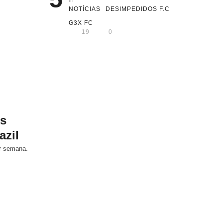
in 
NOTÍCIAS
DESIMPEDIDOS F.C
G3X FC
19
0
os
azil
or semana.