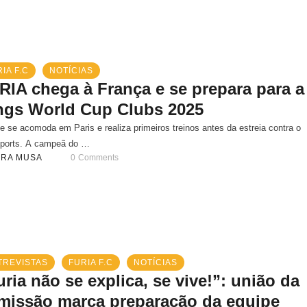
IA F.C
NOTÍCIAS
RIA chega à França e se prepara para a
ngs World Cup Clubs 2025
e se acomoda em Paris e realiza primeiros treinos antes da estreia contra o
ports. A campeã do …
ARA MUSA
0
 Comments
TREVISTAS
FURIA F.C
NOTÍCIAS
uria não se explica, se vive!”: união da
missão marca preparação da equipe