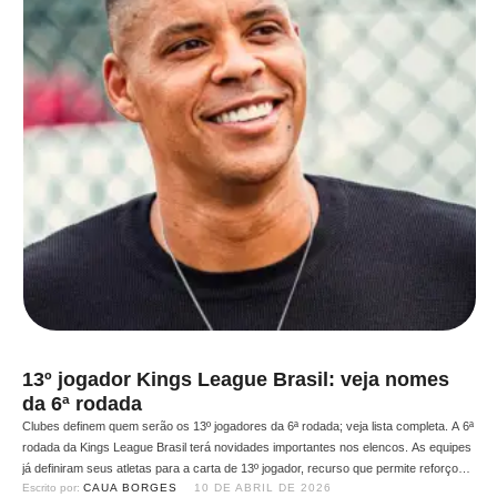
13º jogador Kings League Brasil: veja nomes
da 6ª rodada
Clubes definem quem serão os 13º jogadores da 6ª rodada; veja lista completa. A 6ª
rodada da Kings League Brasil terá novidades importantes nos elencos. As equipes
já definiram seus atletas para a carta de 13º jogador, recurso que permite reforços
Escrito por: 
CAUA BORGES
10 DE ABRIL DE 2026
pontuais, mas que também “trava” o jogador no time durante o split. A escolha …