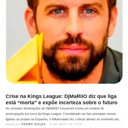
Crise na Kings League: DjMaRiiO diz que liga
está “morta” e expõe incerteza sobre o futuro
As recentes declarações de DjMaRiiO trouxeram à tona um cenário de
preocupação em torno da Kings League. Considerado um dos principais nomes
ligados ao projeto na Espanha, o influenciador fez críticas diretas ao momento atual
Escrito por: 
PEDRO SOUZA
6 DE MAIO DE 2026
da liga e levantou dúvidas sobre sua sustentabilidade. Durante uma transmissão,