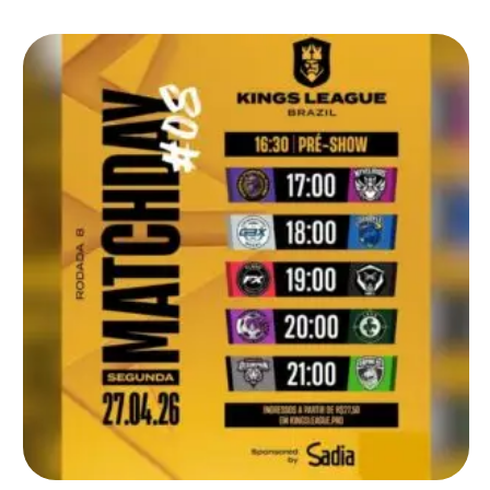
DjMaRiiO afirmou que “tanto faz ficar em primeiro ou …