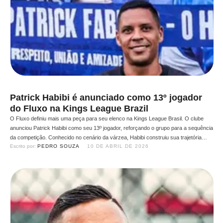
Patrick Habibi é anunciado como 13º jogador
do Fluxo na Kings League Brazil
O Fluxo definiu mais uma peça para seu elenco na Kings League Brasil. O clube
anunciou Patrick Habibi como seu 13º jogador, reforçando o grupo para a sequência
da competição. Conhecido no cenário da várzea, Habibi construiu sua trajetória
Escrito por: 
PEDRO SOUZA
10 DE ABRIL DE 2026
com destaque em competições amadoras de alto nível, se consolidando como um
jogador competitivo e com …