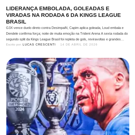
LIDERANÇA EMBOLADA, GOLEADAS E
VIRADAS NA RODADA 6 DA KINGS LEAGUE
BRASIL
G3X vence duelo direto contra DesimpaiN, Capim aplica goleada, Loud embala e
Dendele confirma força; noite de muita emoção na Trident Arena A sexta rodada do
segundo split da Kings League Brasil foi repleta de gols, reviravoltas e grandes
Escrito por: 
LUCAS CRESCENTI
14 DE ABRIL DE 2026
atuações. Cinco jogos movimentaram a Trident Arena na última segunda-feira (13),
com destaque para a vitória …