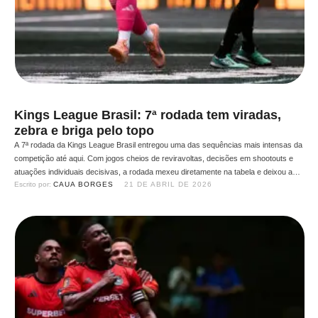
Kings League Brasil: 7ª rodada tem viradas,
zebra e briga pelo topo
A 7ª rodada da Kings League Brasil entregou uma das sequências mais intensas da
competição até aqui. Com jogos cheios de reviravoltas, decisões em shootouts e
atuações individuais decisivas, a rodada mexeu diretamente na tabela e deixou a
Escrito por: 
CAUA BORGES
21 DE ABRIL DE 2026
disputa ainda mais aberta. Vitórias importantes de Desimpain FC e Dendele FC
mantêm a briga pelo topo …