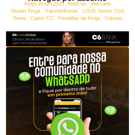
Kings Brasil 2025
Notícias
Mercado
Mundo Kings
Transferências
LOUD Sports Club
Times
Capim F.C
Paredões da Kings
Colunas