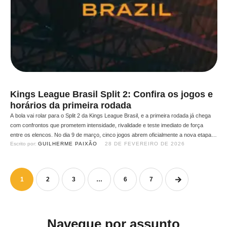
Kings League Brasil Split 2: Confira os jogos e
horários da primeira rodada
A bola vai rolar para o Split 2 da Kings League Brasil, e a primeira rodada já chega
com confrontos que prometem intensidade, rivalidade e teste imediato de força
entre os elencos. No dia 9 de março, cinco jogos abrem oficialmente a nova etapa
Escrito por: 
GUILHERME PAIXÃO
28 DE FEVEREIRO DE 2026
da competição. Que já é mais que especial, já que o …
1
2
3
…
6
7
Navegue por assunto