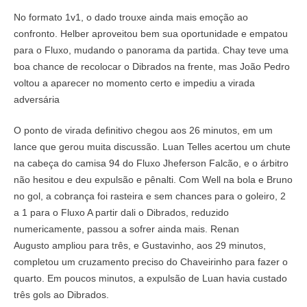
No formato 1v1, o dado trouxe ainda mais emoção ao
confronto. Helber aproveitou bem sua oportunidade e empatou
para o Fluxo, mudando o panorama da partida. Chay teve uma
boa chance de recolocar o Dibrados na frente, mas João Pedro
voltou a aparecer no momento certo e impediu a virada
adversária
O ponto de virada definitivo chegou aos 26 minutos, em um
lance que gerou muita discussão. Luan Telles acertou um chute
na cabeça do camisa 94 do Fluxo Jheferson Falcão, e o árbitro
não hesitou e deu expulsão e pênalti. Com Well na bola e Bruno
no gol, a cobrança foi rasteira e sem chances para o goleiro, 2
a 1 para o Fluxo A partir dali o Dibrados, reduzido
numericamente, passou a sofrer ainda mais. Renan
Augusto ampliou para três, e Gustavinho, aos 29 minutos,
completou um cruzamento preciso do Chaveirinho para fazer o
quarto. Em poucos minutos, a expulsão de Luan havia custado
três gols ao Dibrados.