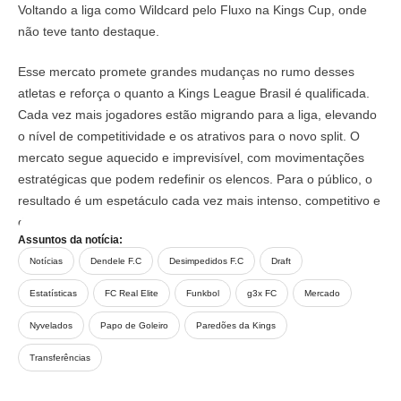
Voltando a liga como Wildcard pelo Fluxo na Kings Cup, onde
não teve tanto destaque.
Esse mercato promete grandes mudanças no rumo desses
atletas e reforça o quanto a Kings League Brasil é qualificada.
Cada vez mais jogadores estão migrando para a liga, elevando
o nível de competitividade e os atrativos para o novo split. O
mercato segue aquecido e imprevisível, com movimentações
estratégicas que podem redefinir os elencos. Para o público, o
resultado é um espetáculo cada vez mais intenso, competitivo e
de alto nível.
Assuntos da notícia:
Notícias
Dendele F.C
Desimpedidos F.C
Draft
Estatísticas
FC Real Elite
Funkbol
g3x FC
Mercado
Nyvelados
Papo de Goleiro
Paredões da Kings
Transferências