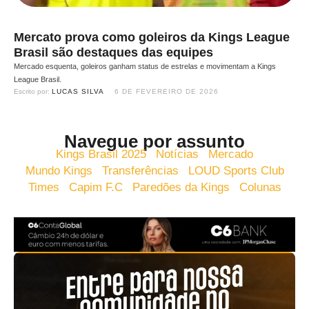
Mercato prova como goleiros da Kings League
Brasil são destaques das equipes
Mercado esquenta, goleiros ganham status de estrelas e movimentam a Kings
League Brasil.
Escrito por: 
LUCAS SILVA
6 DE FEVEREIRO DE 2026
Navegue por assunto
Kings Brasil 2025
Notícias
Mercado
Mundo Kings
Transferências
LOUD Sports Club
Times
Capim F.C
Paredões da Kings
Colunas