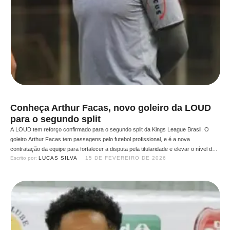
Conheça Arthur Facas, novo goleiro da LOUD
para o segundo split
A LOUD tem reforço confirmado para o segundo split da Kings League Brasil. O
goleiro Arthur Facas tem passagens pelo futebol profissional, e é a nova
contratação da equipe para fortalecer a disputa pela titularidade e elevar o nível do
Escrito por: 
LUCAS SILVA
15 DE FEVEREIRO DE 2026
elenco. Em entrevista ao Arena Kings League, o arqueiro falou sobre sua trajetória,
as desilusões …