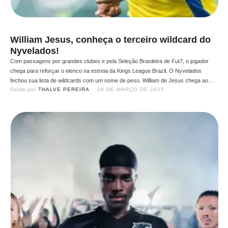
William Jesus, conheça o terceiro wildcard do
Nyvelados!
Com passagens por grandes clubes e pela Seleção Brasileira de Fut7, o jogador
chega para reforçar o elenco na estreia da Kings League Brazil. O Nyvelados
fechou sua lista de wildcards com um nome de peso. William de Jesus chega ao
Escrito por: 
THALVE PEREIRA
28 DE MARÇO DE 2025
time trazendo a experiência de quem já vestiu camisas importantes no cenário do
Fut7. …