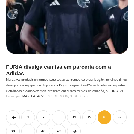
FURIA divulga camisa em parceria com a
Adidas
Marca vai produzir uniformes para todas as frentes da organização, incluindo times
de esports e equipe que disputará a Kings League BrazilConsolidada nos esportes
eletrônicos e cada vez mais presente em outras frentes de atuação, a FURIA, clube
Escrito por: 
MAX LATACZ
28 DE MARÇO DE 2025
de esportes e entretenimento, acaba de firmar uma parceria de patrocínio com
a adidas. A renomada marca alemã de …
1
2
…
34
35
36
37
38
…
48
49