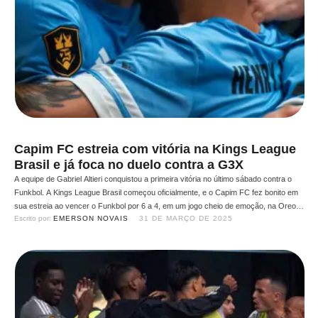
Capim FC estreia com vitória na Kings League
Brasil e já foca no duelo contra a G3X
A equipe de Gabriel Altieri conquistou a primeira vitória no último sábado contra o
Funkbol. A Kings League Brasil começou oficialmente, e o Capim FC fez bonito em
sua estreia ao vencer o Funkbol por 6 a 4, em um jogo cheio de emoção, na Oreo
Escrito por: 
EMERSON NOVAIS
31 DE MARÇO DE 2025
Arena. Com uma atuação segura e determinada, a equipe …