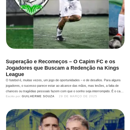
Superação e Recomeços – O Capim FC e os
Jogadores que Buscam a Redenção na Kings
League
O futebol é, muitas vezes, um jogo de oportunidades – e de desafios. Para alguns
jogadores, o sucesso parece estar ao alcance das mãos, mas lesões, a falta de
chances ou tragédias pessoais fazem com que o sonho seja interrompido. É o caso
Escrito por: 
GUILHERME SOUZA
29 DE MARÇO DE 2025
dos jogadores do Capim FC, que, apesar de passagens por clubes profissionais …