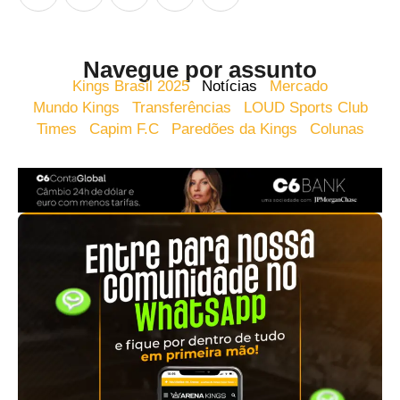
Navegue por assunto
Kings Brasil 2025
Notícias
Mercado
Mundo Kings
Transferências
LOUD Sports Club
Times
Capim F.C
Paredões da Kings
Colunas