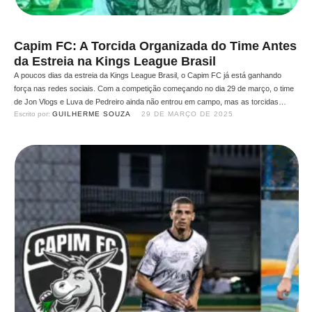
Capim FC: A Torcida Organizada do Time Antes
da Estreia na Kings League Brasil
A poucos dias da estreia da Kings League Brasil, o Capim FC já está ganhando
força nas redes sociais. Com a competição começando no dia 29 de março, o time
de Jon Vlogs e Luva de Pedreiro ainda não entrou em campo, mas as torcidas
Escrito por: 
GUILHERME SOUZA
29 DE MARÇO DE 2025
organizadas do Capim já se mobilizam nas plataformas digitais, criando …