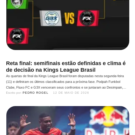
Reta final: semifinais estão definidas e clima é
de decisão na Kings League Brasil
As quartas de final da Kings League Brasil foram disputadas nesta segunda-feira
(11) e definiram os últimos classificados para a próxima fase. Podpah Funkbol
Clube, Fluxo FC e G3X venceram seus confrontos e se juntaram ao Desimpain,
Escrito por: 
PEDRO ROGEL
12 DE MAIO DE 2026
que já havia garantido vaga direta, formando o quadro completo das semifinais da
competição. Podpah Funkbol Clube x …