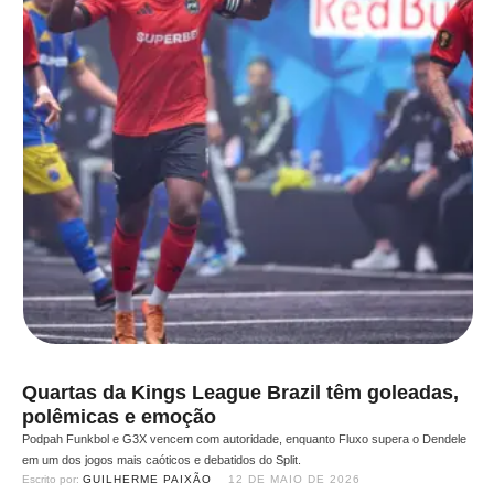
Quartas da Kings League Brazil têm goleadas,
polêmicas e emoção
Podpah Funkbol e G3X vencem com autoridade, enquanto Fluxo supera o Dendele
em um dos jogos mais caóticos e debatidos do Split.
Escrito por: 
GUILHERME PAIXÃO
12 DE MAIO DE 2026