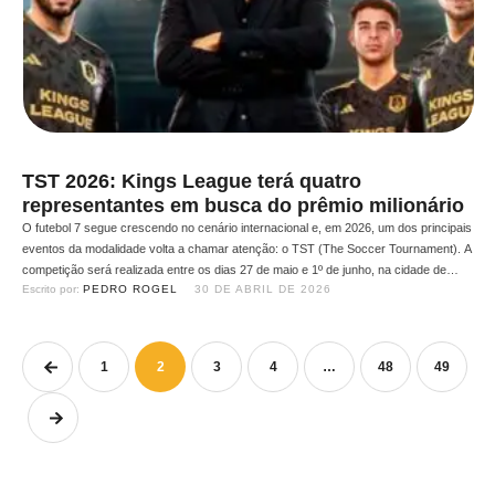
TST 2026: Kings League terá quatro
representantes em busca do prêmio milionário
O futebol 7 segue crescendo no cenário internacional e, em 2026, um dos principais
eventos da modalidade volta a chamar atenção: o TST (The Soccer Tournament). A
competição será realizada entre os dias 27 de maio e 1º de junho, na cidade de
Escrito por: 
PEDRO ROGEL
30 DE ABRIL DE 2026
Cary, na Carolina do Norte, nos Estados Unidos. O torneio chama atenção …
1
2
3
4
…
48
49