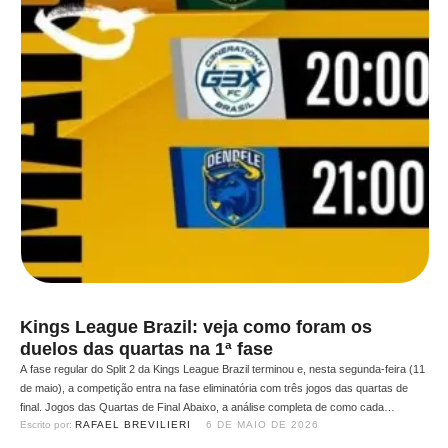
Kings League Brazil: veja como foram os
duelos das quartas na 1ª fase
A fase regular do Split 2 da Kings League Brazil terminou e, nesta segunda-feira (11
de maio), a competição entra na fase eliminatória com três jogos das quartas de
final. Jogos das Quartas de Final Abaixo, a análise completa de como cada
Escrito por: 
RAFAEL BREVILIERI
6 DE MAIO DE 2026
confronto se desenrolou na fase regular, com dados e o que esperar nos …