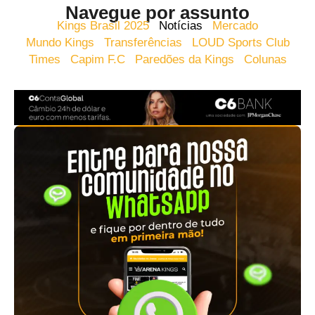
Navegue por assunto
Kings Brasil 2025
Notícias
Mercado
Mundo Kings
Transferências
LOUD Sports Club
Times
Capim F.C
Paredões da Kings
Colunas