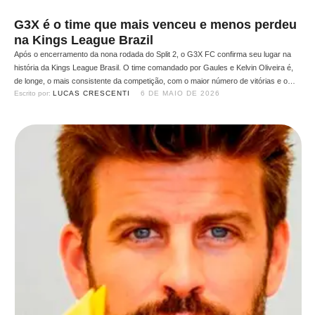
G3X é o time que mais venceu e menos perdeu
na Kings League Brazil
Após o encerramento da nona rodada do Split 2, o G3X FC confirma seu lugar na
história da Kings League Brasil. O time comandado por Gaules e Kelvin Oliveira é,
de longe, o mais consistente da competição, com o maior número de vitórias e o
Escrito por: 
LUCAS CRESCENTI
6 DE MAIO DE 2026
menor número de derrotas somados em todas as fases regulares …