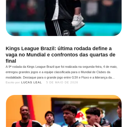
Kings League Brazil: última rodada define a
vaga no Mundial e confrontos das quartas de
final
A 9ª rodada da Kings League Brazil que foi realizada na segunda-feira, 4 de maio,
entregou grandes jogos e a equipe classificada para o Mundial de Clubes da
modalidade. Destaque para o grande jogo entre G3X e Fluxo e a liderança da
Escrito por: 
LUCAS LEAL
5 DE MAIO DE 2026
primeira fase e classificação garantida para o mundial do Desimpain, após vitória de
…