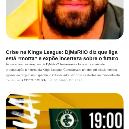
Crise na Kings League: DjMaRiiO diz que liga
está “morta” e expõe incerteza sobre o futuro
As recentes declarações de DjMaRiiO trouxeram à tona um cenário de
preocupação em torno da Kings League. Considerado um dos principais nomes
ligados ao projeto na Espanha, o influenciador fez críticas diretas ao momento atual
Escrito por: 
PEDRO SOUZA
6 DE MAIO DE 2026
da liga e levantou dúvidas sobre sua sustentabilidade. Durante uma transmissão,
DjMaRiiO afirmou que “tanto faz ficar em primeiro ou …