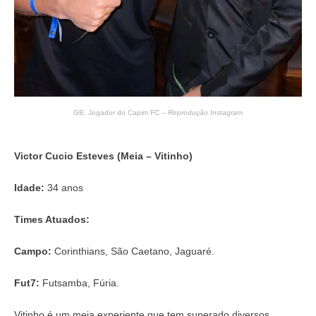
GB, Jogador do Capim FC –
Reprodução Instagram
Victor Cucio Esteves (Meia – Vitinho)
Idade:
34 anos
Times Atuados:
Campo:
Corinthians, São Caetano, Jaguaré.
Fut7:
Futsamba, Fúria.
Vitinho é um meia experiente que tem superado diversos