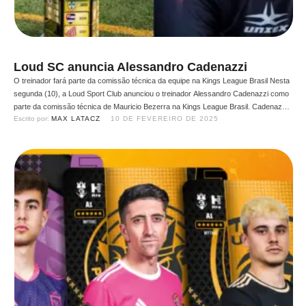
Loud SC anuncia Alessandro Cadenazzi
O treinador fará parte da comissão técnica da equipe na Kings League Brasil Nesta
segunda (10), a Loud Sport Club anunciou o treinador Alessandro Cadenazzi como
parte da comissão técnica de Mauricio Bezerra na Kings League Brasil. Cadenazzi
Escrito por: 
MAX LATACZ
10 DE FEVEREIRO DE 2025
é um treinador vencedor no futsal e no Fut7, com passagens por grandes equipes
como Juventus, Borussia, …