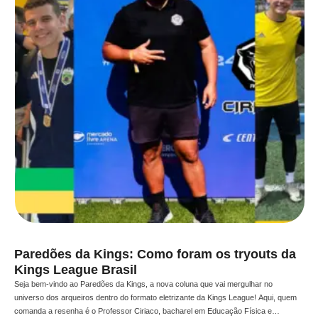
Paredões da Kings: Como foram os tryouts da
Kings League Brasil
Seja bem-vindo ao Paredões da Kings, a nova coluna que vai mergulhar no
universo dos arqueiros dentro do formato eletrizante da Kings League! Aqui, quem
comanda a resenha é o Professor Ciriaco, bacharel em Educação Física e