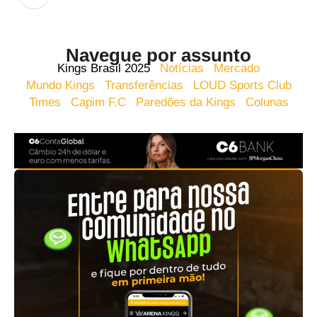
Navegue por assunto
Kings Brasil 2025
Notícias
Mercado
Mundo Kings
Transferências
LOUD Sports Club
Times
Capim F.C
Paredões da Kings
Colunas