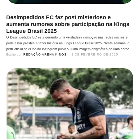
Desimpedidos EC faz post misterioso e
aumenta rumores sobre participação na Kings
League Brasil 2025
O Desimpedidos EC está gerando uma verdadeira comoção nas redes sociais e
pode estar prestes a fazer história na Kings League Brasil 2025. Nesta semana, o
perfil oficial do clube no Instagram publicou uma imagem enigmática de uma coroa,
Escrito por: 
REDAÇÃO ARENA KINGS
3 DE FEVEREIRO DE 2025
sem legenda ou explicação, o que gerou uma onda de especulações e aumentou os
rumores de …