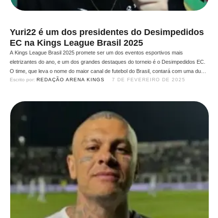
Yuri22 é um dos presidentes do Desimpedidos
EC na Kings League Brasil 2025
A Kings League Brasil 2025 promete ser um dos eventos esportivos mais
eletrizantes do ano, e um dos grandes destaques do torneio é o Desimpedidos EC.
O time, que leva o nome do maior canal de futebol do Brasil, contará com uma dupla
Escrito por: 
REDAÇÃO ARENA KINGS
7 DE FEVEREIRO DE 2025
de peso na presidência: o streamer Yuri22 e o influenciador Toguro. Yuri22: …