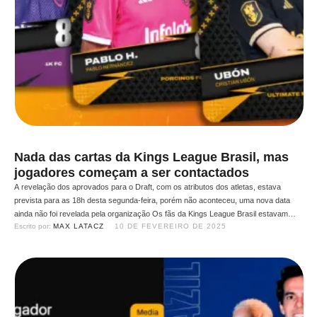
Nada das cartas da Kings League Brasil, mas
jogadores começam a ser contactados
A revelação dos aprovados para o Draft, com os atributos dos atletas, estava
prevista para as 18h desta segunda-feira, porém não aconteceu, uma nova data
ainda não foi revelada pela organização Os fãs da Kings League Brasil estavam
Escrito por: 
MAX LATACZ
10 DE FEVEREIRO DE 2025
ansiosos pelos possível anúncio, nesta segunda-feira (10), dos atletas aprovados
para o Draft do primeiro Split da …