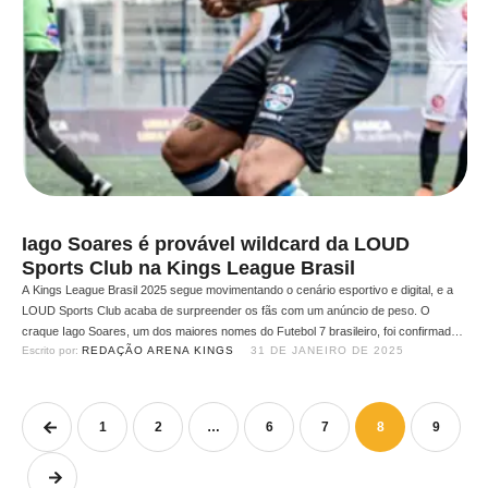
Iago Soares é provável wildcard da LOUD
Sports Club na Kings League Brasil
A Kings League Brasil 2025 segue movimentando o cenário esportivo e digital, e a
LOUD Sports Club acaba de surpreender os fãs com um anúncio de peso. O
craque Iago Soares, um dos maiores nomes do Futebol 7 brasileiro, foi confirmado
Escrito por: 
REDAÇÃO ARENA KINGS
31 DE JANEIRO DE 2025
como wildcard da equipe, elevando ainda mais o nível técnico do elenco. A chegada
…
1
2
…
6
7
8
9