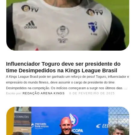
Influenciador Toguro deve ser presidente do
time Desimpedidos na Kings League Brasil
A Kings League Brasil pode ter ganhado um reforço de peso! Toguro, influenciador e
empresário do mundo fitness, deve assumir o cargo de presidente do time
Desimpedidos na competição. Os indícios começaram a surgir nos últimos dias. Em
Escrito por: 
REDAÇÃO ARENA KINGS
6 DE FEVEREIRO DE 2025
um vídeo, Toguro revelou que estaria à frente do projeto e, ontem, reforçou ainda
mais a suspeita …