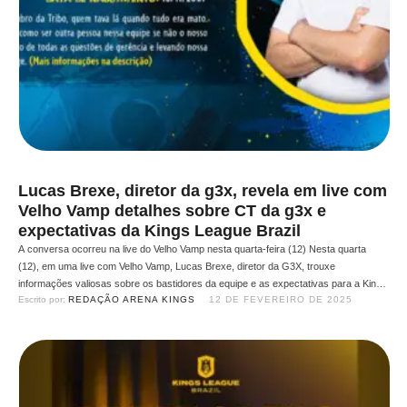
Lucas Brexe, diretor da g3x, revela em live com
Velho Vamp detalhes sobre CT da g3x e
expectativas da Kings League Brazil
A conversa ocorreu na live do Velho Vamp nesta quarta-feira (12) Nesta quarta
(12), em uma live com Velho Vamp, Lucas Brexe, diretor da G3X, trouxe
informações valiosas sobre os bastidores da equipe e as expectativas para a Kings
Escrito por: 
REDAÇÃO ARENA KINGS
12 DE FEVEREIRO DE 2025
League Brasil. Entre os principais temas abordados, Brexe destacou o andamento
do centro de treinamento da …