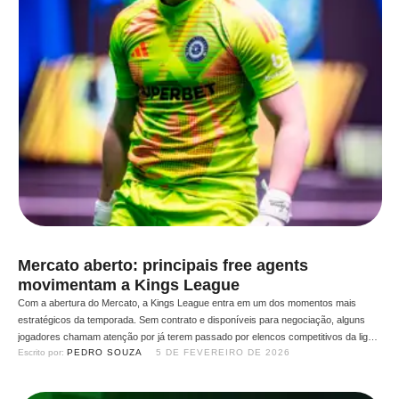
Mercato aberto: principais free agents
movimentam a Kings League
Com a abertura do Mercato, a Kings League entra em um dos momentos mais
estratégicos da temporada. Sem contrato e disponíveis para negociação, alguns
jogadores chamam atenção por já terem passado por elencos competitivos da liga e
Escrito por: 
PEDRO SOUZA
5 DE FEVEREIRO DE 2026
agora surgem como opções interessantes para clubes que buscam reforços
imediatos e sem custo. Entre nomes experientes, atletas …