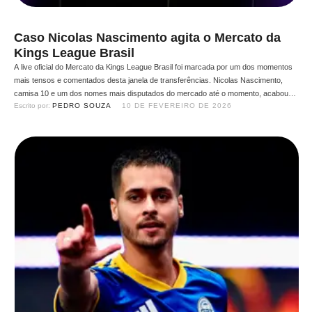
Caso Nicolas Nascimento agita o Mercato da
Kings League Brasil
A live oficial do Mercato da Kings League Brasil foi marcada por um dos momentos
mais tensos e comentados desta janela de transferências. Nicolas Nascimento,
camisa 10 e um dos nomes mais disputados do mercado até o momento, acabou
Escrito por: 
PEDRO SOUZA
10 DE FEVEREIRO DE 2026
exposto ao vivo após revelações envolvendo acordos verbais e contratuais com
três clubes da liga: G3X, …