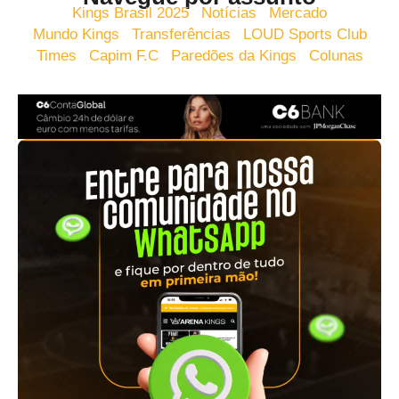
Kings Brasil 2025
Notícias
Mercado
Mundo Kings
Transferências
LOUD Sports Club
Times
Capim F.C
Paredões da Kings
Colunas