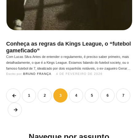
Conheça as regras da Kings League, o “futebol
gameficado”
Com Lucas Silva Antes de entender o regulamento, é preciso saber primeiro, mais
detalhadamente, o que é a Kings League. Estamos falando do futebol society, ou o
famoso futebol de 7, idealizado por dois espanhóis notáveis, o ex-zagueiro Gerard
Escrito por: 
BRUNO FRANÇA
4 DE FEVEREIRO DE 2026
Piqué, que fez história no Barcelona e na Seleção da Espanha, e por um dos
maiores …
1
2
3
4
5
6
7
Navegue por assunto