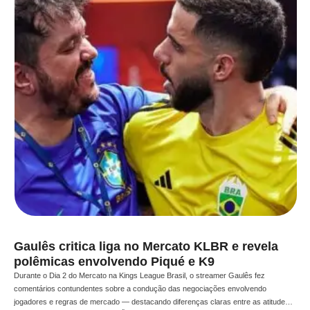
Gaulês critica liga no Mercato KLBR e revela
polêmicas envolvendo Piqué e K9
Durante o Dia 2 do Mercato na Kings League Brasil, o streamer Gaulês fez
comentários contundentes sobre a condução das negociações envolvendo
jogadores e regras de mercado — destacando diferenças claras entre as atitudes