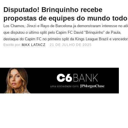
Disputado! Brinquinho recebe
propostas de equipes do mundo todo
Los Chamos, Jinxzi e Rayo de Barcelona ja demonstraram interesse no atl
que disputou o ultimo split pelo Capim FC David "Brinquinho" de Paula,
destaque do Capim FC no primeiro split da Kings League Brazil e vencedor
Escrito por: 
MAX LATACZ
21 DE JULHO DE 2025
prêmio Revelação Fenomenal no Arena Awards em maio deste ano, está 
procurado por diversas equipes para …