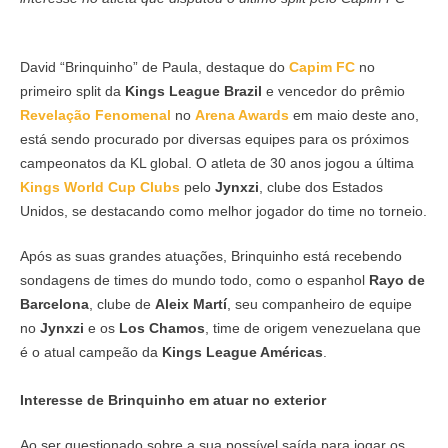
David “Brinquinho” de Paula, destaque do
Capim FC
no
primeiro split da
Kings League Brazil
e vencedor do prêmio
Revelação Fenomenal
no
Arena Awards
em maio deste ano,
está sendo procurado por diversas equipes para os próximos
campeonatos da KL global. O atleta de 30 anos jogou a última
Kings World Cup Clubs
pelo
Jynxzi
, clube dos Estados
Unidos, se destacando como melhor jogador do time no torneio.
Após as suas grandes atuações, Brinquinho está recebendo
sondagens de times do mundo todo, como o espanhol
Rayo de
Barcelona
, clube de
Aleix Martí
, seu companheiro de equipe
no
Jynxzi
e os
Los Chamos
, time de origem venezuelana que
é o atual campeão da
Kings League Américas
.
Interesse de Brinquinho em atuar no exterior
Ao ser questionado sobre a sua possível saída para jogar os