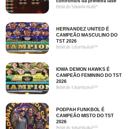
confrontos da primeira fase
Notícia de: 
6 de junho de 2026
Escrito por: 
Guilherme Paixão
HERNANDEZ UNITED É
CAMPEÃO MASCULINO DO
TST 2026
Notícia de: 
2 de junho de 2026
Escrito por: 
Lucas Crescenti
IOWA DEMON HAWKS É
CAMPEÃO FEMININO DO TST
2026
Notícia de: 
2 de junho de 2026
Escrito por: 
Lucas Crescenti
PODPAH FUNKBOL É
CAMPEÃO MISTO DO TST
2026
Notícia de: 
2 de junho de 2026
Escrito por: 
Rafael Brevilieri