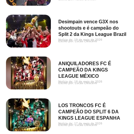
Desimpain vence G3X nos
shootouts e é campeão do
Split 2 da Kings League Brazil
Notícia de: 
19 de maio de 2026
Escrito por: 
Lucas Crescenti
ANIQUILADORES FC É
CAMPEÃO DA KINGS
LEAGUE MÉXICO
Notícia de: 
18 de maio de 2026
Escrito por: 
Lucas Crescenti
LOS TRONCOS FC É
CAMPEÃO DO SPLIT 6 DA
KINGS LEAGUE ESPANHA
Notícia de: 
17 de maio de 2026
Escrito por: 
Lucas Crescenti