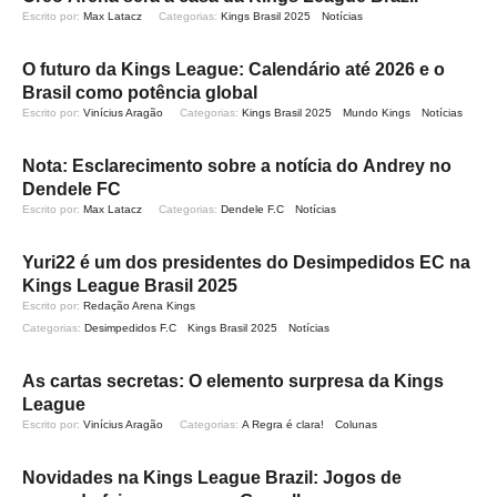
Escrito por: 
Max Latacz
Categorias: 
Kings Brasil 2025
Notícias
O futuro da Kings League: Calendário até 2026 e o
Brasil como potência global
Escrito por: 
Vinícius Aragão
Categorias: 
Kings Brasil 2025
Mundo Kings
Notícias
Nota: Esclarecimento sobre a notícia do Andrey no
Dendele FC
Escrito por: 
Max Latacz
Categorias: 
Dendele F.C
Notícias
Yuri22 é um dos presidentes do Desimpedidos EC na
Kings League Brasil 2025
Escrito por: 
Redação Arena Kings
Categorias: 
Desimpedidos F.C
Kings Brasil 2025
Notícias
As cartas secretas: O elemento surpresa da Kings
League
Escrito por: 
Vinícius Aragão
Categorias: 
A Regra é clara!
Colunas
Novidades na Kings League Brazil: Jogos de