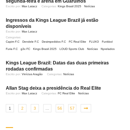
segunda-feira e arena em Guarulhos
Escrito por: 
Max Latacz
Categorias: 
Kings Brasil 2025
Notícias
Ingressos da Kings League Brazil já estão
disponíveis
Escrito por: 
Max Latacz
Categorias: 
Capim F.C
Dendele F.C
Desimpedidos F.C
FC Real Elite
FLUXO
Funkbol
Furia F.C
g3x FC
Kings Brasil 2025
LOUD Sports Club
Notícias
Nyvelados
Kings League Brazil: Datas das duas primeiras
rodadas confirmadas
Escrito por: 
Vinícius Aragão
Categorias: 
Notícias
Allan Stag deixa a presidência do Real Elite
Escrito por: 
Max Latacz
Categorias: 
FC Real Elite
Notícias
1
2
3
…
56
57