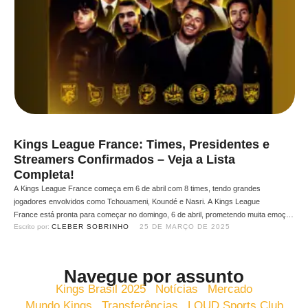
Kings League France: Times, Presidentes e
Streamers Confirmados – Veja a Lista
Completa!
A Kings League France começa em 6 de abril com 8 times, tendo grandes
jogadores envolvidos como Tchouameni, Koundé e Nasri. A Kings League
France está pronta para começar no domingo, 6 de abril, prometendo muita emoção
Escrito por: 
CLEBER SOBRINHO
25 DE MARÇO DE 2025
no futebol digital. O draft já rolou, e as 8 equipes foram apresentadas com
seus presidentes, streamers e ex-jogadores de peso. Confira tudo em …
Navegue por assunto
Kings Brasil 2025
Notícias
Mercado
Mundo Kings
Transferências
LOUD Sports Club