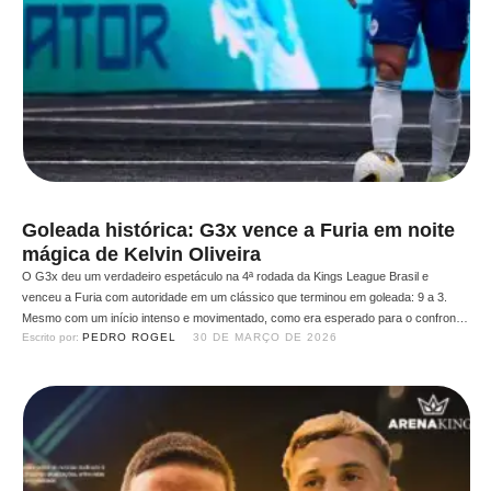
Goleada histórica: G3x vence a Furia em noite
mágica de Kelvin Oliveira
O G3x deu um verdadeiro espetáculo na 4ª rodada da Kings League Brasil e
venceu a Furia com autoridade em um clássico que terminou em goleada: 9 a 3.
Mesmo com um início intenso e movimentado, como era esperado para o confronto,
Escrito por: 
PEDRO ROGEL
30 DE MARÇO DE 2026
a equipe presidida por Gaules rapidamente assumiu o controle da partida e não …