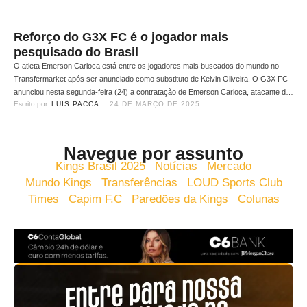
Reforço do G3X FC é o jogador mais
pesquisado do Brasil
O atleta Emerson Carioca está entre os jogadores mais buscados do mundo no
Transfermarket após ser anunciado como substituto de Kelvin Oliveira. O G3X FC
anunciou nesta segunda-feira (24) a contratação de Emerson Carioca, atacante de
Escrito por: 
LUIS PACCA
24 DE MARÇO DE 2025
29 anos, como Wildcard da equipe. O anúncio foi feito pelo presidente Gaules e
rapidamente movimentou o cenário do …
Navegue por assunto
Kings Brasil 2025
Notícias
Mercado
Mundo Kings
Transferências
LOUD Sports Club
Times
Capim F.C
Paredões da Kings
Colunas