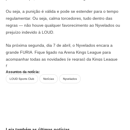
Ou seja, a punição é válida e pode se estender para o tempo
regulamentar. Ou seja, calma torcedores, tudo dentro das
regras — não houve qualquer favorecimento ao Nyvelados ou
prejuízo indevido à LOUD.
Na próxima segunda, dia 7 de abril, o Nyvelados encara a
grande FURIA. Fique ligado na Arena Kings League para
acompanhar todas as novidades (e regras) da Kings League
Brazil. Nos vemos no jogo!
Assuntos da notícia:
LOUD Sports Club
Notícias
Nyvelados
Leia também as últimas notícias...