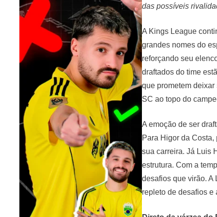
das possíveis rivalid
A Kings League contin
grandes nomes do esp
reforçando seu elenc
draftados do time es
que prometem deixar 
SC ao topo do campe
A emoção de ser dra
Para Higor da Costa,
sua carreira. Já Luis
estrutura. Com a temp
desafios que virão. A
repleto de desafios e