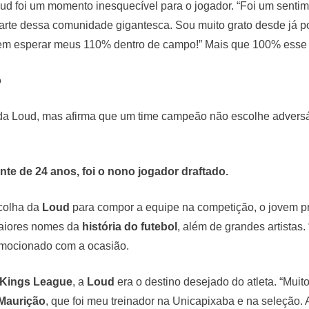
ud foi um momento inesquecível para o jogador. “Foi um sentimen
parte dessa comunidade gigantesca. Sou muito grato desde já 
em esperar meus 110% dentro de campo!” Mais que 100% esse 
o
a da Loud, mas afirma que um time campeão não escolhe adversá
te de 24 anos, foi o nono jogador draftado.
scolha da
Loud
para compor a equipe na competição, o jovem pr
maiores nomes da
história do futebol
, além de grandes artistas.
emocionado com a ocasião.
Kings League
, a
Loud
era o destino desejado do atleta. “Muit
Maurição
, que foi meu treinador na Unicapixaba e na seleção. A