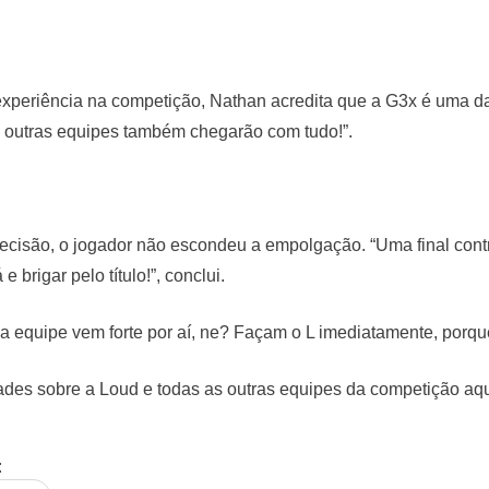
xperiência na competição, Nathan acredita que a G3x é uma das
e outras equipes também chegarão com tudo!”.
cisão, o jogador não escondeu a empolgação. “Uma final contra
e brigar pelo título!”, conclui.
a equipe vem forte por aí, ne? Façam o L imediatamente, por
es sobre a Loud e todas as outras equipes da competição aq
ngs League
: