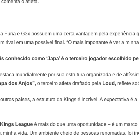
 comenta o atleta.
 da Furia e G3x possuem uma certa vantagem pela experiência 
m rival em uma possível final. “O mais importante é ver a minha 
s conhecido como ‘Japa’ é o terceiro jogador escolhido p
estaca mundialmente por sua estrutura organizada e de altíssim
apa dos Anjos”
, o terceiro atleta draftado pela
Loud,
reflete so
utros países, a estrutura da Kings é incrível. A expectativa é 
Kings League
é mais do que uma oportunidade – é um marco na
 minha vida. Um ambiente cheio de pessoas renomadas, foi incr