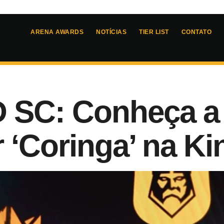
ARENA AWARDS
NOTÍCIAS
TIER LIST
CONTATO
 SC: Conheça a 
r ‘Coringa’ na K
l
5
- 
22:47
loniewski