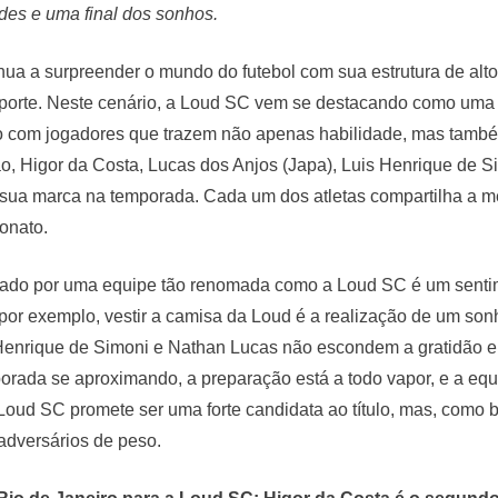
ades e uma final dos sonhos.
ua a surpreender o mundo do futebol com sua estrutura de alto
orte. Neste cenário, a Loud SC vem se destacando como uma 
o com jogadores que trazem não apenas habilidade, mas também
tão, Higor da Costa, Lucas dos Anjos (Japa), Luis Henrique de
sua marca na temporada. Cada um dos atletas compartilha a me
onato.
ftado por uma equipe tão renomada como a Loud SC é um sent
 por exemplo, vestir a camisa da Loud é a realização de um s
 Henrique de Simoni e Nathan Lucas não escondem a gratidão e
orada se aproximando, a preparação está a todo vapor, e a equ
 Loud SC promete ser uma forte candidata ao título, mas, como 
 adversários de peso.