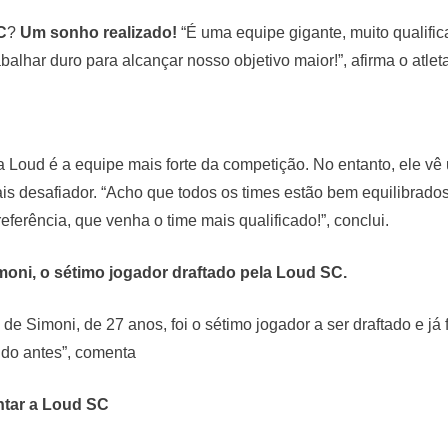
C
?
Um sonho realizado!
“É uma equipe gigante, muito qualific
balhar duro para alcançar nosso objetivo maior!”, afirma o atleta
 a Loud é a equipe mais forte da competição. No entanto, ele vê 
s desafiador. “Acho que todos os times estão bem equilibrado
eferência, que venha o time mais qualificado!”, conclui.
moni, o sétimo jogador draftado pela Loud SC.
de Simoni, de 27 anos, foi o sétimo jogador a ser draftado e já
ido antes”, comenta
ntar a Loud SC