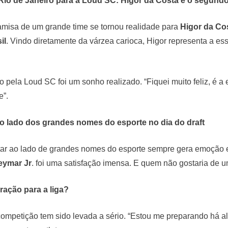
 Rio de Janeiro para a Loud SC: Higor da Costa é o segundo
amisa de um grande time se tornou realidade para
Higor da Co
il
. Vindo diretamente da várzea carioca, Higor representa a es
do pela Loud SC foi um sonho realizado. “Fiquei muito feliz, é 
e”.
o lado dos grandes nomes do esporte no dia do draft
ar ao lado de grandes nomes do esporte sempre gera emoção e i
eymar Jr
. foi uma satisfação imensa. E quem não gostaria de
ração para a liga?
competição tem sido levada a sério. “Estou me preparando há 