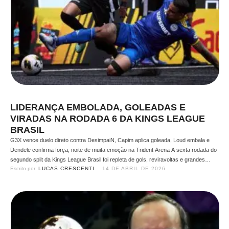
LIDERANÇA EMBOLADA, GOLEADAS E
VIRADAS NA RODADA 6 DA KINGS LEAGUE
BRASIL
G3X vence duelo direto contra DesimpaiN, Capim aplica goleada, Loud embala e
Dendele confirma força; noite de muita emoção na Trident Arena A sexta rodada do
segundo split da Kings League Brasil foi repleta de gols, reviravoltas e grandes
Escrito por: 
LUCAS CRESCENTI
14 DE ABRIL DE 2026
atuações. Cinco jogos movimentaram a Trident Arena na última segunda-feira (13),
com destaque para a vitória …