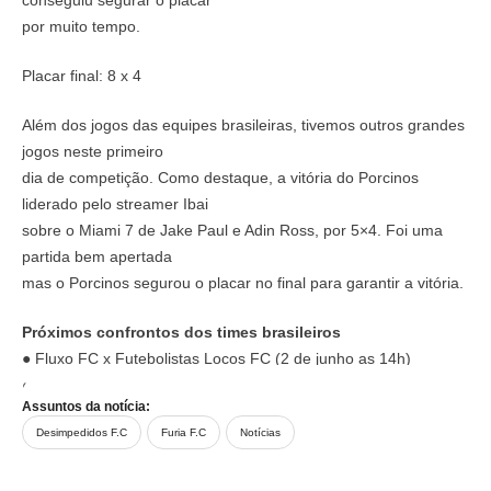
por muito tempo.
Placar final: 8 x 4
Além dos jogos das equipes brasileiras, tivemos outros grandes
jogos neste primeiro
dia de competição. Como destaque, a vitória do Porcinos
liderado pelo streamer Ibai
sobre o Miami 7 de Jake Paul e Adin Ross, por 5×4. Foi uma
partida bem apertada
mas o Porcinos segurou o placar no final para garantir a vitória.
Próximos confrontos dos times brasileiros
● Fluxo FC x Futebolistas Locos FC (2 de junho as 14h)
● Dendele FC x Jynxzi FC (3 de junho as 17h)
Assuntos da notícia:
Desimpedidos F.C
Furia F.C
Notícias