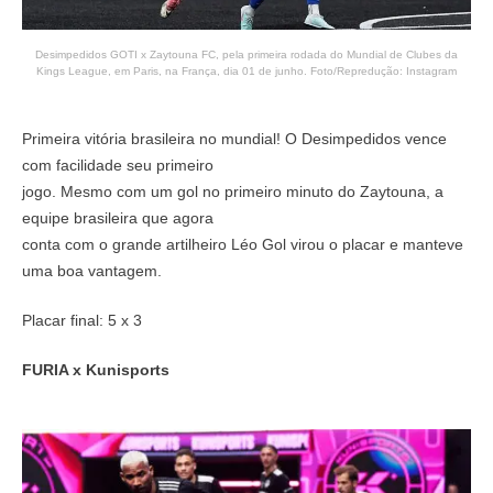
Desimpedidos GOTI x Zaytouna FC, pela primeira rodada do Mundial de Clubes da
Kings League, em Paris, na França, dia 01 de junho. Foto/Repredução: Instagram
Primeira vitória brasileira no mundial! O Desimpedidos vence
com facilidade seu primeiro
jogo. Mesmo com um gol no primeiro minuto do Zaytouna, a
equipe brasileira que agora
conta com o grande artilheiro Léo Gol virou o placar e manteve
uma boa vantagem.
Placar final: 5 x 3
FURIA x Kunisports