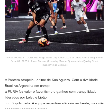
PARIS, FRANCE – JUNE 01: Kings World Cup Clubs 2025 at Cupra Arena Villepinte on
June 01, 2025 in Paris, France. (Photo by Manuel Queimadelos/Quality Sport
Images/Kings League)
A Pantera atropelou o time de Kun Aguero. Com a rivalidade
Brasil vs Argentina em campo,
a FURIA fez valer o favoritismo e ganhou com tranquilidade,
liderados por Leleti e Lipão
com 2 gols cada. A equipe argentina até saiu na frente, mas não
conseguiu segurar o placar