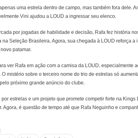
 apenas uma estrela dentro de campo, mas também fora dele. Am
elmente Vini ajudou a LOUD a ingressar seu elenco.
ada por jogadas de habilidade e decisão, Rafa fez história n
ia na Seleção Brasileira. Agora, sua chegada à LOUD reforça a 
 novo patamar.
para ver Rafa em ação com a camisa da LOUD, especialmente ao
 O mistério sobre o terceiro nome do trio de estrelas só aument
pelo próximo grande anúncio do clube.
or estrelas e um projeto que promete competir forte na Kings
. Agora, é questão de tempo até que Rafa Neguinho e companhia
stagram @rafaneguinho10
: