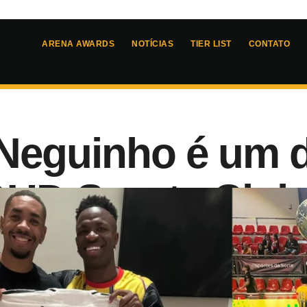
ARENA AWARDS
NOTÍCIAS
TIER LIST
CONTATO
Neguinho é um d
OUD Sports Club
5
- 
09:45
rena Kings