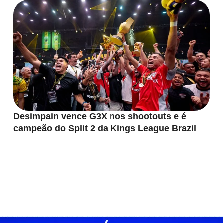
Desimpain vence G3X nos shootouts e é
campeão do Split 2 da Kings League Brazil