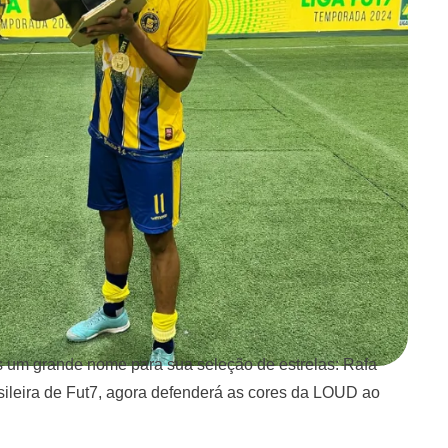
um grande nome para sua seleção de estrelas: Rafa
sileira de Fut7, agora defenderá as cores da LOUD ao