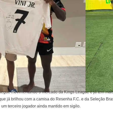
egue movimentando o mercado da Kings League e já tem mais 
que já brilhou com a camisa do Resenha F.C. e da Seleção Bra
 um terceiro jogador ainda mantido em sigilo.