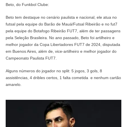
Beto, do Funkbol Clube:
Beto tem destaque no cenário paulista e nacional, ele atua no
futsal pela equipe do Barão de Mauá/Futsal Ribeirão e no fut7
pela equipe do Botafogo Ribeirão FUT7, além de ter passagens
pela Seleção Brasileira. No ano passado, Beto foi artilheiro e
melhor jogador da Copa Libertadores FUT7 de 2024, disputada
em Buenos Aires, além de, vice-artilheiro e melhor jogador do
Campeonato Paulista FUT7.
Alguns números do jogador no split: 5 jogos, 3 gols, 8
assistências, 4 dribles certos, 1 falta cometida e nenhum cartão
amarelo.