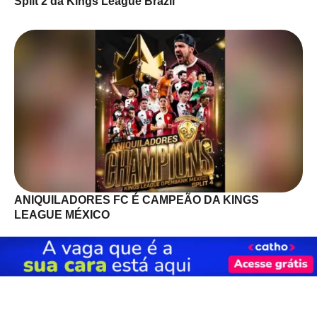
Split 2 da Kings League Brazil
ANIQUILADORES FC É CAMPEÃO DA KINGS
LEAGUE MÉXICO