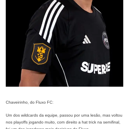
Chaveirinho, do Fluxo FC:
Um dos wildcards da equipe, passou por uma lesão, mas voltou
nos playoffs jogando muito, com direito a hat trick na semifinal,