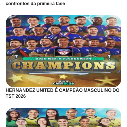
confrontos da primeira fase
HERNANDEZ UNITED É CAMPEÃO MASCULINO DO
TST 2026