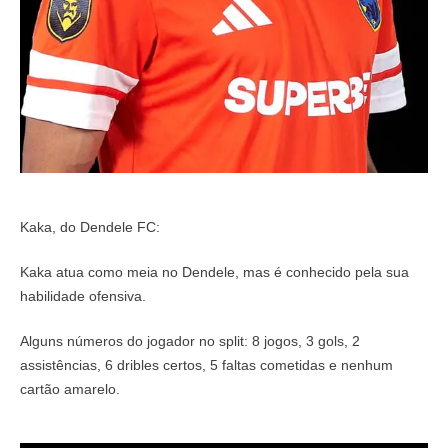
Kaka, do Dendele FC:
Kaka atua como meia no Dendele, mas é conhecido pela sua
habilidade ofensiva.
Alguns números do jogador no split: 8 jogos, 3 gols, 2
assistências, 6 dribles certos, 5 faltas cometidas e nenhum
cartão amarelo.