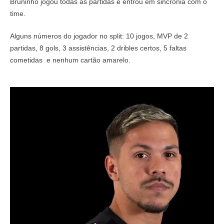
Bruninho jogou todas as partidas e entrou em sincronia com o
time.
Alguns números do jogador no split: 10 jogos, MVP de 2
partidas, 8 gols, 3 assistências, 2 dribles certos, 5 faltas
cometidas e nenhum cartão amarelo.