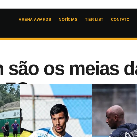
ARENA AWARDS
NOTÍCIAS
TIER LIST
CONTATO
são os meias d
o FC
5
- 
15:17
ira