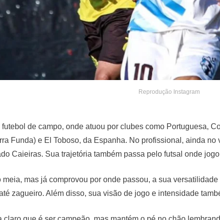
Reprodução Instagram
o futebol de campo, onde atuou por clubes como Portuguesa, C
rra Funda) e El Toboso, da Espanha. No profissional, ainda no 
o Caieiras. Sua trajetória também passa pelo futsal onde jogou
meia, mas já comprovou por onde passou, a sua versatilidade 
 até zagueiro. Além disso, sua visão de jogo e intensidade ta
xa claro que é ser campeão, mas mantém o pé no chão lembrando