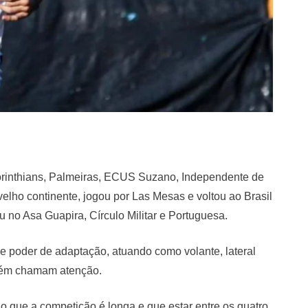
orinthians, Palmeiras, ECUS Suzano, Independente de
velho continente, jogou por Las Mesas e voltou ao Brasil
 no Asa Guapira, Círculo Militar e Portuguesa.
e poder de adaptação, atuando como volante, lateral
mbém chamam atenção.
 que a competição é longa e que estar entre os quatro