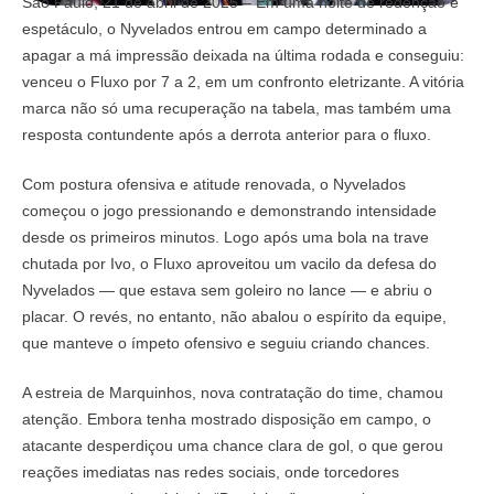
São Paulo, 21 de abril de 2025 – Em uma noite de redenção e
espetáculo, o Nyvelados entrou em campo determinado a
apagar a má impressão deixada na última rodada e conseguiu:
venceu o Fluxo por 7 a 2, em um confronto eletrizante. A vitória
marca não só uma recuperação na tabela, mas também uma
resposta contundente após a derrota anterior para o fluxo.
Com postura ofensiva e atitude renovada, o Nyvelados
começou o jogo pressionando e demonstrando intensidade
desde os primeiros minutos. Logo após uma bola na trave
chutada por Ivo, o Fluxo aproveitou um vacilo da defesa do
Nyvelados — que estava sem goleiro no lance — e abriu o
placar. O revés, no entanto, não abalou o espírito da equipe,
que manteve o ímpeto ofensivo e seguiu criando chances.
A estreia de Marquinhos, nova contratação do time, chamou
atenção. Embora tenha mostrado disposição em campo, o
atacante desperdiçou uma chance clara de gol, o que gerou
reações imediatas nas redes sociais, onde torcedores