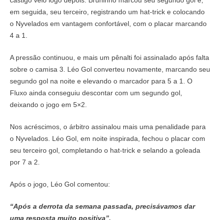
castigo veio logo depois: Bruninho marcou seu segundo gol e,
em seguida, seu terceiro, registrando um hat-trick e colocando
o Nyvelados em vantagem confortável, com o placar marcando
4 a 1.
A pressão continuou, e mais um pênalti foi assinalado após falta
sobre o camisa 3. Léo Gol converteu novamente, marcando seu
segundo gol na noite e elevando o marcador para 5 a 1. O
Fluxo ainda conseguiu descontar com um segundo gol,
deixando o jogo em 5×2.
Nos acréscimos, o árbitro assinalou mais uma penalidade para
o Nyvelados. Léo Gol, em noite inspirada, fechou o placar com
seu terceiro gol, completando o hat-trick e selando a goleada
por 7 a 2.
Após o jogo, Léo Gol comentou:
“Após a derrota da semana passada, precisávamos dar
uma resposta muito positiva”.