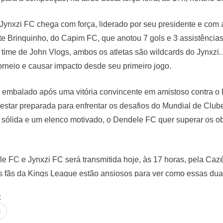
Jynxzi FC chega com força, liderado por seu presidente e com
te Brinquinho, do Capim FC, que anotou 7 gols e 3 assistências
 time de John Vlogs, ambos os atletas são wildcards do Jynxz
torneio e causar impacto desde seu primeiro jogo.
embalado após uma vitória convincente em amistoso contra o L
estar preparada para enfrentar os desafios do Mundial de Clu
ólida e um elenco motivado, o Dendele FC quer superar os obs
le FC e Jynxzi FC será transmitida hoje, às 17 horas, pela Caz
s fãs da Kings League estão ansiosos para ver como essas duas
e.
:
s