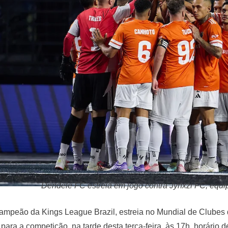
Dendele FC estreia em jogo contra Jynxzi FC, equi
ampeão da Kings League Brazil, estreia no Mundial de Clubes 
ra a competição, na tarde desta terça-feira, às 17h, horário de