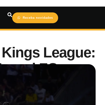
Receba novidades
 Kings League:
Jynxzi FC