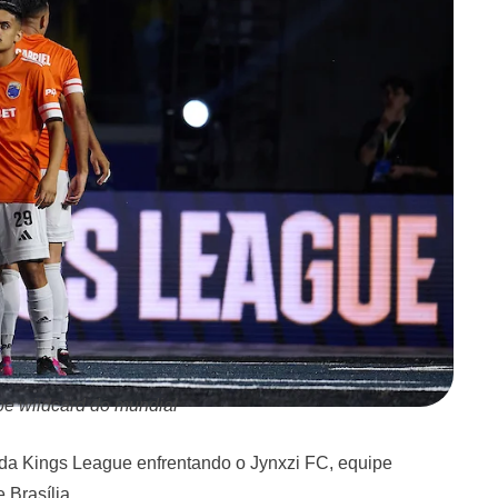
pe wildcard do mundial
da Kings League enfrentando o Jynxzi FC, equipe
 Brasília.