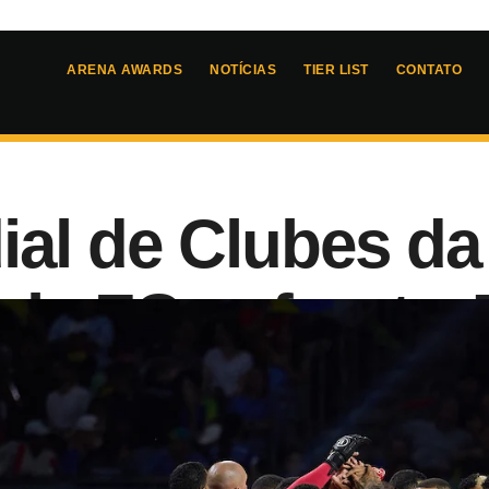
ARENA AWARDS
NOTÍCIAS
TIER LIST
CONTATO
al de Clubes da
le FC enfrenta 
5
- 
11:45
acedo