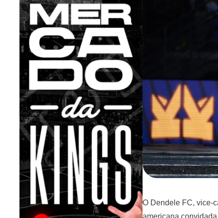
O Dendele FC, vice-c
americana convidada pa