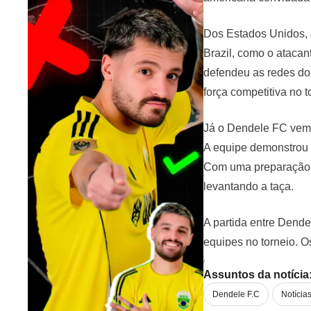
Dos Estados Unidos, 
Brazil, como o atacan
defendeu as redes do
força competitiva no 
Já o Dendele FC vem 
A equipe demonstrou 
Com uma preparação s
levantando a taça.
A partida entre Dende
equipes no torneio. O
confronto emocionant
Assuntos da notícia
Dendele F.C
Notícia