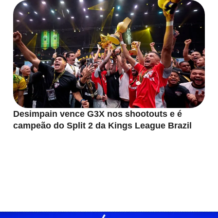
Desimpain vence G3X nos shootouts e é
campeão do Split 2 da Kings League Brazil