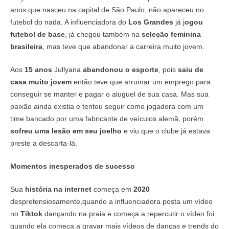
anos que nasceu na capital de São Paulo, não apareceu no
futebol do nada. A influenciadora do
Los Grandes
já j
ogou
futebol de base
, já chegou também na
seleção feminina
brasileira
, mas teve que abandonar a carreira muito jovem.
Aos
15 anos
Jullyana
abandonou o esporte
, pois
saiu de
casa muito jovem
então teve que arrumar um emprego para
conseguir se manter e pagar o aluguel de sua casa. Mas sua
paixão ainda existia e tentou seguir como jogadora com um
time bancado por uma fabricante de veículos alemã, porém
sofreu uma lesão em seu joelho
e viu que o clube já estava
preste a descarta-lá.
Momentos inesperados de sucesso
Sua
história na internet
começa em
2020
despretensiosamente,quando a influenciadora posta um vídeo
no
Tiktok
dançando na praia e começa a repercutir o vídeo foi
quando ela começa a gravar mais vídeos de danças e trends do