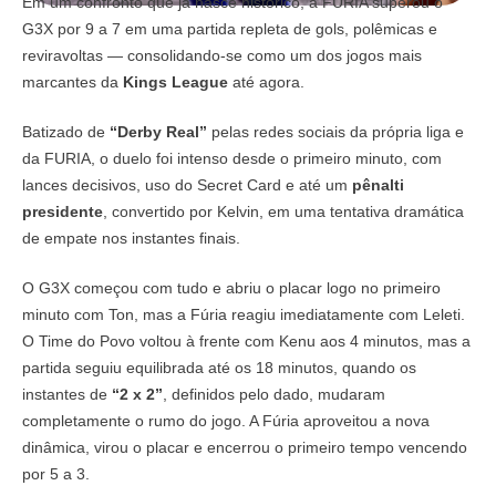
Em um confronto que já nasce histórico, a FURIA superou o
G3X por 9 a 7 em uma partida repleta de gols, polêmicas e
reviravoltas — consolidando-se como um dos jogos mais
marcantes da
Kings League
até agora.
Batizado de
“Derby Real”
pelas redes sociais da própria liga e
da FURIA, o duelo foi intenso desde o primeiro minuto, com
lances decisivos, uso do Secret Card e até um
pênalti
presidente
, convertido por Kelvin, em uma tentativa dramática
de empate nos instantes finais.
O G3X começou com tudo e abriu o placar logo no primeiro
minuto com Ton, mas a Fúria reagiu imediatamente com Leleti.
O Time do Povo voltou à frente com Kenu aos 4 minutos, mas a
partida seguiu equilibrada até os 18 minutos, quando os
instantes de
“2 x 2”
, definidos pelo dado, mudaram
completamente o rumo do jogo. A Fúria aproveitou a nova
dinâmica, virou o placar e encerrou o primeiro tempo vencendo
por 5 a 3.