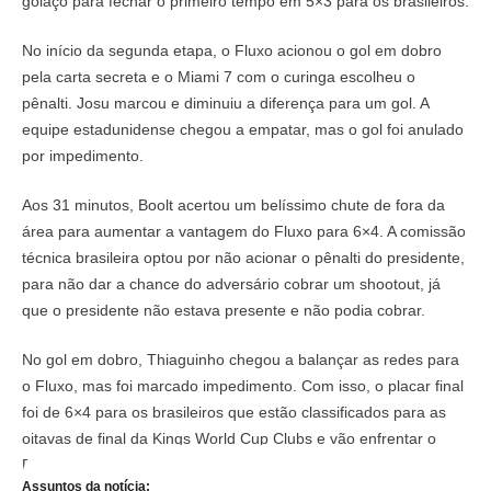
golaço para fechar o primeiro tempo em 5×3 para os brasileiros.
No início da segunda etapa, o Fluxo acionou o gol em dobro
pela carta secreta e o Miami 7 com o curinga escolheu o
pênalti. Josu marcou e diminuiu a diferença para um gol. A
equipe estadunidense chegou a empatar, mas o gol foi anulado
por impedimento.
Aos 31 minutos, Boolt acertou um belíssimo chute de fora da
área para aumentar a vantagem do Fluxo para 6×4. A comissão
técnica brasileira optou por não acionar o pênalti do presidente,
para não dar a chance do adversário cobrar um shootout, já
que o presidente não estava presente e não podia cobrar.
No gol em dobro, Thiaguinho chegou a balançar as redes para
o Fluxo, mas foi marcado impedimento. Com isso, o placar final
foi de 6×4 para os brasileiros que estão classificados para as
oitavas de final da Kings World Cup Clubs e vão enfrentar o
Persas FC, no dia 10 ou 11 de junho, na Cupra Arena, em Paris.
Assuntos da notícia: