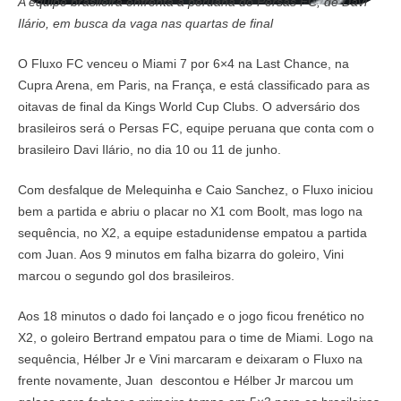
A equipe brasileira enfrenta a peruana do Persas FC, de Davi
Ilário, em busca da vaga nas quartas de final
O Fluxo FC venceu o Miami 7 por 6×4 na Last Chance, na
Cupra Arena, em Paris, na França, e está classificado para as
oitavas de final da Kings World Cup Clubs. O adversário dos
brasileiros será o Persas FC, equipe peruana que conta com o
brasileiro Davi Ilário, no dia 10 ou 11 de junho.
Com desfalque de Melequinha e Caio Sanchez, o Fluxo iniciou
bem a partida e abriu o placar no X1 com Boolt, mas logo na
sequência, no X2, a equipe estadunidense empatou a partida
com Juan. Aos 9 minutos em falha bizarra do goleiro, Vini
marcou o segundo gol dos brasileiros.
Aos 18 minutos o dado foi lançado e o jogo ficou frenético no
X2, o goleiro Bertrand empatou para o time de Miami. Logo na
sequência, Hélber Jr e Vini marcaram e deixaram o Fluxo na
frente novamente, Juan descontou e Hélber Jr marcou um