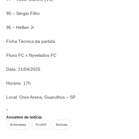
95 – Sérgio Filho
96 – Helber Jr
Ficha Técnica da partida:
Fluxo FC x Nyvelados FC
Data: 21/04/2025
Horário: 17h
Local: Oreo Arena, Guarulhos – SP
Transmissão: Youtube da Cazé TV e da Kings League Brazil
Assuntos da notícia:
Entrevistas
FLUXO
Notícias