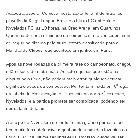
Acabou a espera! Começa, nesta sexta-feira, 9 de maio, os
playoffs da Kings League Brazil e o Fluxo FC enfrenta o
Nyvelados FC, às 19 horas, na Oreo Arena, em Guarulhos.
Quem perder está eliminado da competição e o vencedor, além
de seguir na disputa pelo título, estará classificado para o
Mundial de Clubes, que acontece em junho, em Paris.
Após as nove rodadas da primeira fase do campeonato, chegou
o tão esperado mata-mata. As sete equipes que estão na
disputa pelo título, não podem mais errar, qualquer derrota
significa o adeus da competição. Por ter terminado em 6⁰ lugar
na tabela de classificação, o Fluxo vai encarar o 3⁰ colocado,
Nyvelados, e a partida promete ser complicada, podendo ser
decidida no detalhe.
A equipe de Nyvi, além de ter feito uma grande primeira fase,
tem muita força defensiva e ganhou de umas das favoritas ao
título, G3X, na última segunda-feira. Por isso, o jogo vai ser