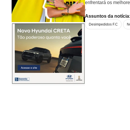
enfrentará os melhore
O time não só venceu,
Assuntos da notícia
Desimpedidos F.C
No