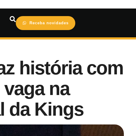
Receba novidades
z história com
e vaga na
l da Kings