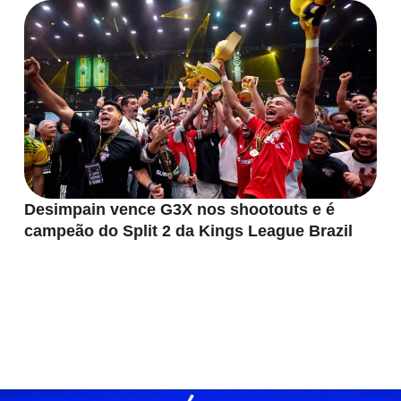
Desimpain vence G3X nos shootouts e é
campeão do Split 2 da Kings League Brazil