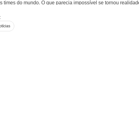
s times do mundo. O que parecia impossível se tornou realidade:
 mas fez história, e Paris aguarda a sua chegada.
:
tícias