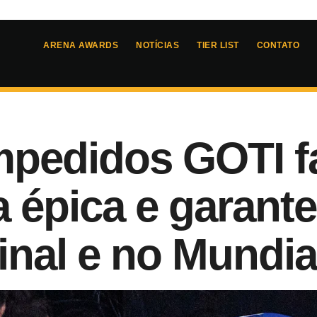
ARENA AWARDS
NOTÍCIAS
TIER LIST
CONTATO
pedidos GOTI fa
a épica e garant
inal e no Mundia
ue
5
- 
20:25
ragão