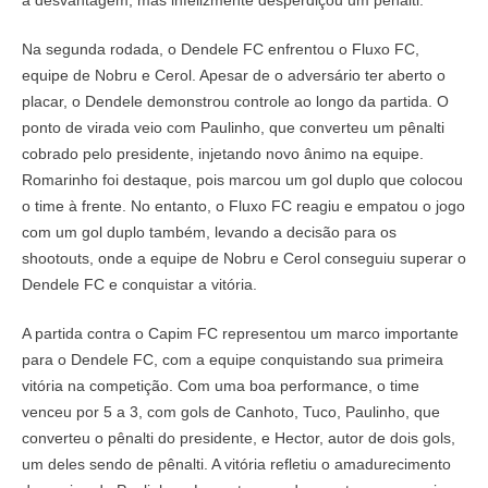
a desvantagem, mas infelizmente desperdiçou um pênalti.
Na segunda rodada, o Dendele FC enfrentou o Fluxo FC,
equipe de Nobru e Cerol. Apesar de o adversário ter aberto o
placar, o Dendele demonstrou controle ao longo da partida. O
ponto de virada veio com Paulinho, que converteu um pênalti
cobrado pelo presidente, injetando novo ânimo na equipe.
Romarinho foi destaque, pois marcou um gol duplo que colocou
o time à frente. No entanto, o Fluxo FC reagiu e empatou o jogo
com um gol duplo também, levando a decisão para os
shootouts, onde a equipe de Nobru e Cerol conseguiu superar o
Dendele FC e conquistar a vitória.
A partida contra o Capim FC representou um marco importante
para o Dendele FC, com a equipe conquistando sua primeira
vitória na competição. Com uma boa performance, o time
venceu por 5 a 3, com gols de Canhoto, Tuco, Paulinho, que
converteu o pênalti do presidente, e Hector, autor de dois gols,
um deles sendo de pênalti. A vitória refletiu o amadurecimento