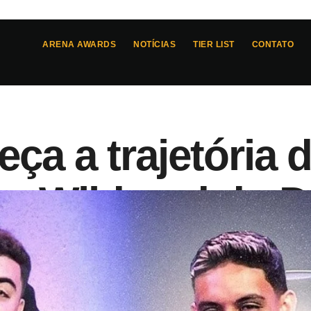
ARENA AWARDS
NOTÍCIAS
TIER LIST
CONTATO
ça a trajetória 
r, Wildcard do 
5
- 
23:02
acedo