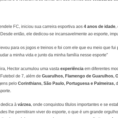
ndele FC, iniciou sua carreira esportiva aos
4 anos de idade
,
. Desde então, ele dedicou-se incansavelmente ao esporte, imp
vou para os jogos e treinos e foi com ele que eu meio que fui p
udar a minha vida e junto da minha família nesse esporte”
eira, Hector acumulou uma vasta
experiência
em diferentes mod
Futebol de 7, além de
Guarulhos, Flamengo de Guarulhos, Op
agens pelo
Corinthians, São Paulo, Portuguesa e Palmeiras,
d
porte.
 dedica à
várzea
, onde conquistou títulos importantes e se e
ades lhe permitiram viver do esporte, o que é um grande orgulh