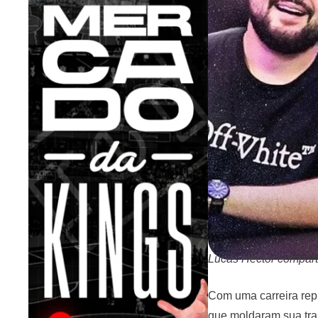
Lucas Hector comparti
Com uma carreira repl
que moldaram sua tra