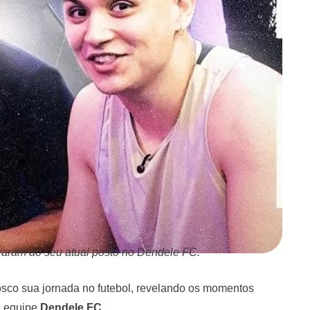
evaram ao seu atual posto no Dendele FC.
sco sua jornada no futebol, revelando os momentos
 equipe
Dendele FC
.