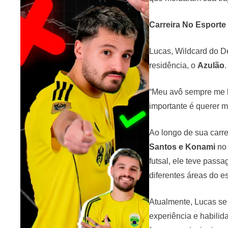
Carreira No Esporte
Lucas, Wildcard do De
residência, o
Azulão
“Meu avô sempre me le
importante é querer m
Ao longo de sua carr
Santos e Konami
no 
futsal, ele teve pass
diferentes áreas do es
Atualmente, Lucas se
experiência e habilid