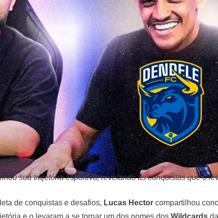
lhou sua trajetória esportiva, revelando as conquistas que o l
eta de conquistas e desafios,
Lucas Hector
compartilhou cono
jetória e o levaram a se tornar um dos nomes dos
Wildcards
da