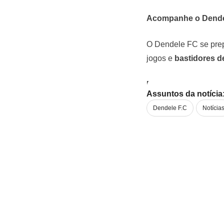
Acompanhe o Dendel
O Dendele FC se prep
jogos e
bastidores 
Foto:
Reprodução In
Assuntos da notícia
Dendele F.C
Notícia