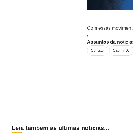
Com essas movimentaç
neste início de 2026.
Assuntos da notícia
Contato
Capim F.C
Leia também as últimas notícias...