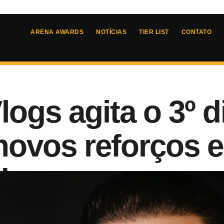
ARENA AWARDS
NOTÍCIAS
TIER LIST
CONTATO
logs agita o 3º 
ovos reforços e
das
6
- 
22:33
uez