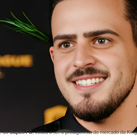
te do
Capim FC
, voltou a ser o protagonista do mercado da Ki