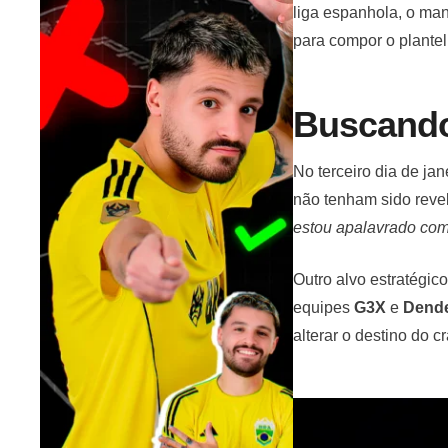
liga espanhola, o man
para compor o plante
Buscando
No terceiro dia de ja
não tenham sido reve
estou apalavrado co
Outro alvo estratégi
equipes
G3X
e
Dende
alterar o destino do c