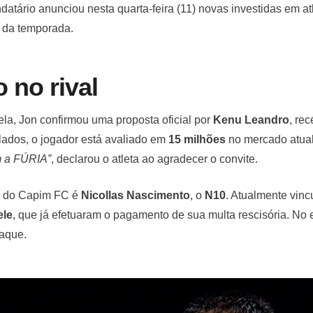
datário anunciou nesta quarta-feira (11) novas investidas em atl
l da temporada.
 no rival
nela, Jon confirmou uma proposta oficial por
Kenu Leandro
, re
lados, o jogador está avaliado em
15 milhões
no mercado atual
m a FÚRIA”
, declarou o atleta ao agradecer o convite.
co do Capim FC é
Nicollas Nascimento
, o
N10
. Atualmente vin
le
, que já efetuaram o pagamento de sua multa rescisória. No
raque.